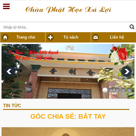
Trang chủ
Tủ sách
Liên hệ
TIN TỨC
GÓC CHIA SẺ: BẮT TAY