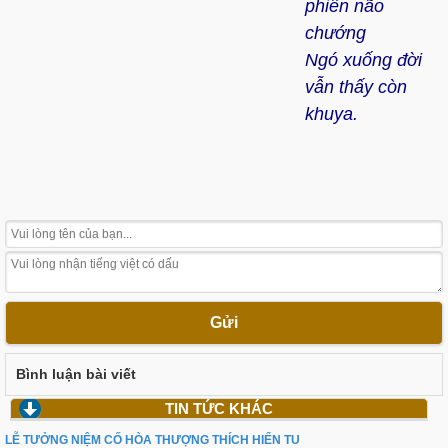
phiền não
chướng
Ngó xuống đời
vẫn thấy còn
khuya.
Gửi
Bình luận bài viết
TIN TỨC KHÁC
LỄ TƯỞNG NIỆM CỐ HÒA THƯỢNG THÍCH HIỂN TU