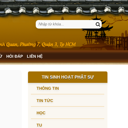
SỬ
HỎI ĐÁP
LIÊN HỆ
TIN SINH HOẠT PHẬT SỰ
THÔNG TIN
TIN TỨC
HỌC
TU