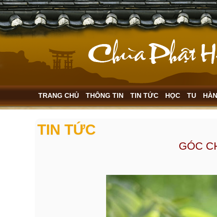
TRANG CHỦ
THÔNG TIN
TIN TỨC
HỌC
TU
HÀ
TIN TỨC
GÓC C