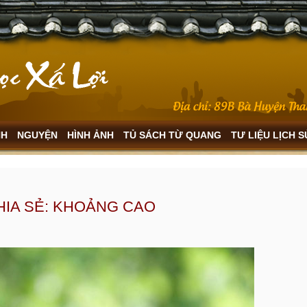
NH
NGUYỆN
HÌNH ẢNH
TỦ SÁCH TỪ QUANG
TƯ LIỆU LỊCH 
HIA SẺ: KHOẢNG CAO