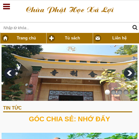
Trang chủ
Tủ sách
Liên hệ
TIN TỨC
GÓC CHIA SẺ: NHỚ ĐẤY