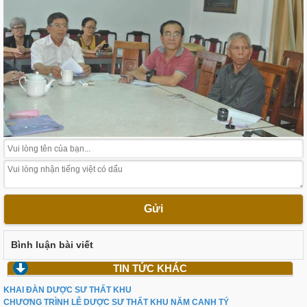
Gửi
Bình luận bài viết
TIN TỨC KHÁC
KHAI ĐÀN DƯỢC SƯ THẤT KHU
CHƯƠNG TRÌNH LỄ DƯỢC SƯ THẤT KHU NĂM CANH TÝ