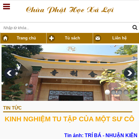
Trang chủ
Tủ sách
Liên hệ
TIN TỨC
KINH NGHIỆM TU TẬP CỦA MỘT SƯ CÔ
Tin ảnh: TRÍ BÁ - NHUẬN KIÊN