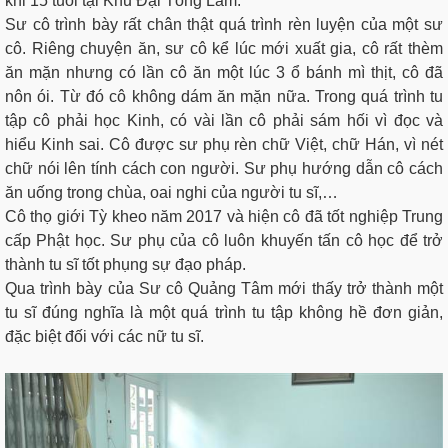
khi 15 tuổi tại Khu Đại Tòng Lâm.
Sư cô trình bày rất chân thật quá trình rèn luyện của một sư
cô. Riêng chuyện ăn, sư cô kể lúc mới xuất gia, cô rất thèm
ăn mặn nhưng có lần cô ăn một lúc 3 ổ bánh mì thịt, cô đã
nôn ói. Từ đó cô không dám ăn mặn nữa. Trong quá trình tu
tập cô phải học Kinh, có vài lần cô phải sám hối vì đọc và
hiểu Kinh sai. Cô được sư phụ rèn chữ Việt, chữ Hán, vì nét
chữ nói lên tính cách con người. Sư phụ hướng dẫn cô cách
ăn uống trong chùa, oai nghi của người tu sĩ,…
Cô thọ giới Tỳ kheo năm 2017 và hiện cô đã tốt nghiệp Trung
cấp Phật học. Sư phụ của cô luôn khuyến tấn cô học để trở
thành tu sĩ tốt phụng sự đạo pháp.
Qua trình bày của Sư cô Quảng Tâm mới thấy trở thành một
tu sĩ đúng nghĩa là một quá trình tu tập không hề đơn giản,
đặc biệt đối với các nữ tu sĩ.