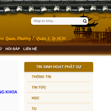
SỬ
HỎI ĐÁP
LIÊN HỆ
TIN SINH HOẠT PHẬT SỰ
THÔNG TIN
TIN TỨC
ĂNG KHOA
HỌC
TU