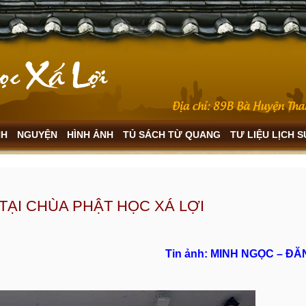
NH
NGUYỆN
HÌNH ẢNH
TỦ SÁCH TỪ QUANG
TƯ LIỆU LỊCH 
TẠI CHÙA PHẬT HỌC XÁ LỢI
Tin ảnh: MINH NGỌC – Đ