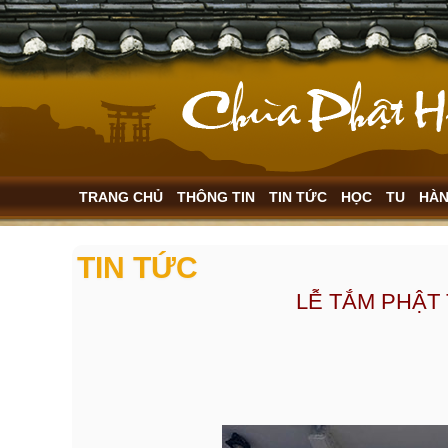
TRANG CHỦ
THÔNG TIN
TIN TỨC
HỌC
TU
HÀ
TIN TỨC
LỄ TẮM PHẬT 