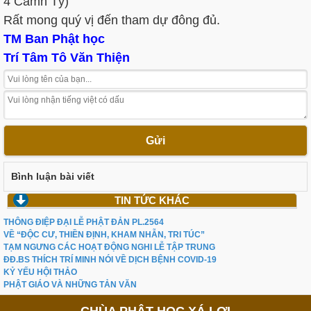
4 Camh Tý)
Rất mong quý vị đến tham dự đông đủ.
TM Ban Phật học
Trí Tâm Tô Văn Thiện
Gửi
Bình luận bài viết
TIN TỨC KHÁC
THÔNG ĐIỆP ĐẠI LỄ PHẬT ĐẢN PL.2564
VỀ “ĐỘC CƯ, THIỀN ĐỊNH, KHAM NHẪN, TRI TÚC”
TẠM NGƯNG CÁC HOẠT ĐỘNG NGHI LỄ TẬP TRUNG
ĐĐ.BS THÍCH TRÍ MINH NÓI VỀ DỊCH BỆNH COVID-19
KỶ YẾU HỘI THẢO
PHẬT GIÁO VÀ NHỮNG TẢN VĂN
CHÙA PHẬT HỌC XÁ LỢI