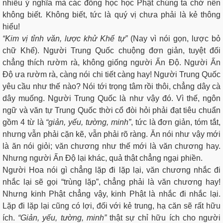
nhiều ý nghĩa mà các đồng học học Phật chúng ta chớ nên
không biết. Không biết, tức là quý vị chưa phải là kẻ thông
hiểu!
“Kim vị tỉnh văn, lược khử Khế tự”
(Nay vì nói gọn, lược bỏ
chữ Khế). Người Trung Quốc chuộng đơn giản, tuyệt đối
chẳng thích rườm rà, không giống người Ấn Độ. Người Ấn
Độ ưa rườm rà, càng nói chi tiết càng hay! Người Trung Quốc
yêu cầu như thế nào? Nói tới trọng tâm rồi thôi, chẳng dây cà
dây muống. Người Trung Quốc là như vậy đó. Vì thế, ngôn
ngữ và văn tự Trung Quốc thời cổ đòi hỏi phải đạt tiêu chuẩn
gồm 4 từ là
“giản, yếu, tường, minh”
, tức là đơn giản, tóm tắt,
nhưng vẫn phải cặn kẽ, vẫn phải rõ ràng. Ăn nói như vậy mới
là ăn nói giỏi; văn chương như thế mới là văn chương hay.
Nhưng người Ấn Độ lại khác, quả thật chẳng ngại phiền.
Người Hoa nói gì chẳng lặp đi lặp lại, văn chương nhắc đi
nhắc lại sẽ gọi “trùng lặp”, chẳng phải là văn chương hay!
Nhưng kinh Phật chẳng vậy, kinh Phật là nhắc đi nhắc lại.
Lặp đi lặp lại cũng có lợi, đối với kẻ trung, hạ căn sẽ rất hữu
ích.
“Giản, yếu, tường, minh”
thật sự chỉ hữu ích cho người