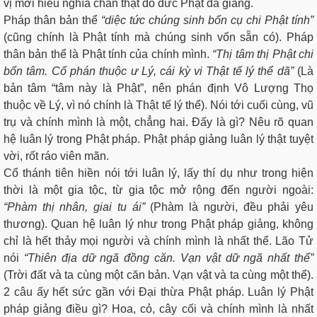
vị mới hiểu nghĩa chân thật do đức Phật đã giảng.
Pháp thân bản thể
“diệc tức chúng sinh bổn cụ chi Phật tính”
(cũng chính là Phật tính mà chúng sinh vốn sẵn có). Pháp
thân bản thể là Phật tính của chính mình.
“Thị tâm thị Phật chi
bổn tâm. Cố phán thuộc ư Lý, cái kỳ vi Thật tế lý thể dã”
(Là
bản tâm “tâm này là Phật”, nên phán định Vô Lượng Thọ
thuộc về Lý, vì nó chính là Thật tế lý thể). Nói tới cuối cùng, vũ
trụ và chính mình là một, chẳng hai. Đấy là gì? Nêu rõ quan
hệ luân lý trong Phật pháp. Phật pháp giảng luân lý thật tuyệt
vời, rốt ráo viên mãn.
Cổ thánh tiên hiền nói tới luân lý, lấy thí dụ như trong hiện
thời là một gia tộc, từ gia tộc mở rộng đến người ngoài:
“Phàm thị nhân, giai tu ái”
(Phàm là người, đều phải yêu
thương). Quan hệ luân lý như trong Phật pháp giảng, không
chỉ là hết thảy mọi người và chính mình là nhất thể. Lão Tử
nói
“Thiên địa dữ ngã đồng căn. Vạn vật dữ ngã nhất thể”
(Trời đất và ta cùng một căn bản. Vạn vật và ta cùng một thể).
2 câu ấy hết sức gần với Đại thừa Phật pháp. Luân lý Phật
pháp giảng điều gì? Hoa, cỏ, cây cối và chính mình là nhất