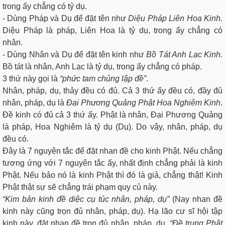
trong ấy chẳng có tỷ dụ.
- Dùng Pháp và Dụ để đặt tên như
Diệu Pháp Liên Hoa Kinh.
Diệu Pháp là pháp, Liên Hoa là tỷ dụ, trong ấy chẳng có
nhân.
- Dùng Nhân và Dụ để đặt tên kinh như
Bồ Tát Anh Lạc Kinh.
Bồ tát là nhân, Anh Lạc là tỷ dụ, trong ấy chẳng có pháp.
3 thứ này gọi là
“phức tam chủng lập đề”
.
Nhân, pháp, dụ, thảy đều có đủ. Cả 3 thứ ấy đều có, đầy đủ
nhân, pháp, dụ là
Đại Phương Quảng Phật Hoa Nghiêm Kinh
.
Đề kinh có đủ cả 3 thứ ấy. Phật là nhân, Đại Phương Quảng
là pháp, Hoa Nghiêm là tỷ dụ (Dụ). Do vậy, nhân, pháp, dụ
đều có.
Đây là 7 nguyên tắc để đặt nhan đề cho kinh Phật. Nếu chẳng
tương ứng với 7 nguyên tắc ấy, nhất định chẳng phải là kinh
Phật. Nếu bảo nó là kinh Phật thì đó là giả, chẳng thật! Kinh
Phật thật sự sẽ chẳng trái phạm quy củ này.
“Kim bản kinh đề diệc cụ túc nhân, pháp, dụ”
(Nay nhan đề
kinh này cũng trọn đủ nhân, pháp, dụ). Hạ lão cư sĩ hội tập
kinh này, đặt nhan đề trọn đủ nhân, pháp, dụ.
“Đề trung Phật