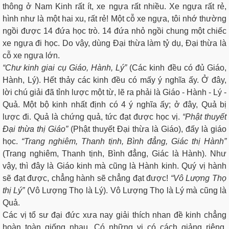
thông ở Nam Kinh rất ít, xe ngựa rất nhiều. Xe ngựa rất rẻ,
hình như là một hai xu, rất rẻ! Một cỗ xe ngựa, tôi nhớ thường
ngồi được 14 đứa học trò. 14 đứa nhỏ ngồi chung một chiếc
xe ngựa đi học. Do vậy, dùng Đại thừa làm tỷ dụ, Đại thừa là
cỗ xe ngựa lớn.
“Chư kinh giai cụ Giáo, Hành, Lý”
(Các kinh đều có đủ Giáo,
Hành, Lý). Hết thảy các kinh đều có mấy ý nghĩa ấy. Ở đây,
lời chú giải đã tỉnh lược một từ, lẽ ra phải là Giáo - Hành - Lý -
Quả. Một bộ kinh nhất định có 4 ý nghĩa ấy; ở đây, Quả bị
lược đi. Quả là chứng quả, tức đạt được học vị.
“Phật thuyết
Đại thừa thị Giáo”
(Phật thuyết Đại thừa là Giáo), đấy là giáo
học.
“Trang nghiêm, Thanh tịnh, Bình đẳng, Giác thị Hành”
(Trang nghiêm, Thanh tịnh, Bình đẳng, Giác là Hành). Như
vậy, thì đây là Giáo kinh mà cũng là Hành kinh. Quý vị hành
sẽ đạt được, chẳng hành sẽ chẳng đạt được!
“Vô Lượng Thọ
thị Lý”
(Vô Lượng Thọ là Lý). Vô Lượng Thọ là Lý mà cũng là
Quả.
Các vị tổ sư đại đức xưa nay giải thích nhan đề kinh chẳng
hoàn toàn giống nhau. Có những vị có cách giảng riêng,