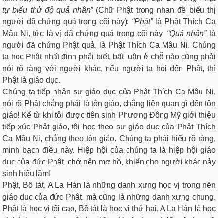
tự biểu thử độ quả nhân”
(Chữ Phật trong nhan đề biểu thị
người đã chứng quả trong cõi này):
“Phật”
là Phật Thích Ca
Mâu Ni, tức là vị đã chứng quả trong cõi này.
“Quả nhân”
là
người đã chứng Phật quả, là Phật Thích Ca Mâu Ni. Chúng
ta học Phật nhất định phải biết, bất luận ở chỗ nào cũng phải
nói rõ ràng với người khác, nếu người ta hỏi đến Phật, thì
Phật là giáo dục.
Chúng ta tiếp nhận sự giáo dục của Phật Thích Ca Mâu Ni,
nói rõ Phật chẳng phải là tôn giáo, chẳng liên quan gì đến tôn
giáo! Kể từ khi tôi được tiên sinh Phương Đông Mỹ giới thiệu
tiếp xúc Phật giáo, tôi học theo sự giáo dục của Phật Thích
Ca Mâu Ni, chẳng theo tôn giáo. Chúng ta phải hiểu rõ ràng,
minh bạch điều này. Hiệp hội của chúng ta là hiệp hội giáo
dục của đức Phật, chớ nên mơ hồ, khiến cho người khác nảy
sinh hiểu lầm!
Phật, Bồ tát, A La Hán là những danh xưng học vị trong nền
giáo dục của đức Phật, mà cũng là những danh xưng chung.
Phật là học vị tối cao, Bồ tát là học vị thứ hai, A La Hán là học