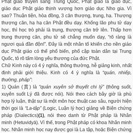
Phật giáo truyền sang Trung Quốc, Phật giáo là giáo dục,
giáo dục Phật giáo thịnh vượng hơn giáo dục Nho gia. Vì
sao? Thuận tiện, hòa đồng, 3 căn thượng, trung, hạ. Thượng
thượng căn, hạ hạ căn Phật đều dạy. Khổng lão phu tử dạy
học, thì học trò phải là trung, thượng căn trở lên. Thấp hơn
trung thượng căn, phu tử sẽ chẳng muốn dạy, “rõ ràng là
ngươi quá đần độn!”. Đây là một nhân tố khiến cho nền giáo
dục Phật giáo có thể phổ biến, phổ cập toàn dân tại Trung
Quốc, tỏ rõ tấm lòng yêu thương của đức Phật.
Chữ Kinh này có 4 ý nghĩa, thông thường, hễ giảng kinh, nhất
định phải giới thiệu. Kinh có 4 ý nghĩa là
“quán, nhiếp,
thường, pháp”
:
1) Quán (貫) là
“quán xuyên sở thuyết chi lý”
(thông suốt,
xuyên suốt Lý đã được nói). Nói theo cách bây giờ là phù
hợp lý luận, thật sự là một môn học thuật cao sâu, người hiện
thời gọi là
“La-tập”
(Logic, Luận lý học) giảng về Biện
chứng
pháp (Dialectics)
(1)
, nói theo danh từ Phật pháp là Nhân
minh (Hetuvidyā). Vì thế, trong Phật pháp có khoa Nhân minh
học. Nhân minh học nay được gọi là La tập, hoặc Biện chứng