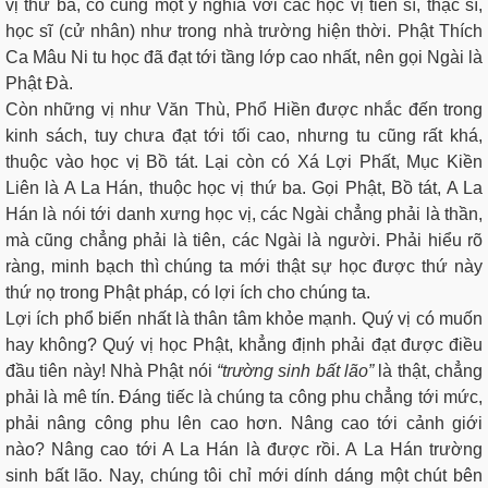
vị thứ ba, có cùng một ý nghĩa với các học vị tiến sĩ, thạc sĩ,
học sĩ (cử nhân) như trong nhà trường hiện thời. Phật Thích
Ca Mâu Ni tu học đã đạt tới tầng lớp cao nhất, nên gọi Ngài là
Phật Đà.
Còn những vị như Văn Thù, Phổ Hiền được nhắc đến trong
kinh sách, tuy chưa đạt tới tối cao, nhưng tu cũng rất khá,
thuộc vào học vị Bồ tát. Lại còn có Xá Lợi Phất, Mục Kiền
Liên là A La Hán, thuộc học vị thứ ba. Gọi Phật, Bồ tát, A La
Hán là nói tới danh xưng học vị, các Ngài chẳng phải là thần,
mà cũng chẳng phải là tiên, các Ngài là người. Phải hiểu rõ
ràng, minh bạch thì chúng ta mới thật sự học được thứ này
thứ nọ trong Phật pháp, có lợi ích cho chúng ta.
Lợi ích phổ biến nhất là thân tâm khỏe mạnh. Quý vị có muốn
hay không? Quý vị học Phật, khẳng định phải đạt được điều
đầu tiên này! Nhà Phật nói
“trường sinh bất lão”
là thật, chẳng
phải là mê tín. Đáng tiếc là chúng ta công phu chẳng tới mức,
phải nâng công phu lên cao hơn. Nâng cao tới cảnh giới
nào? Nâng cao tới A La Hán là được rồi. A La Hán trường
sinh bất lão. Nay, chúng tôi chỉ mới dính dáng một chút bên