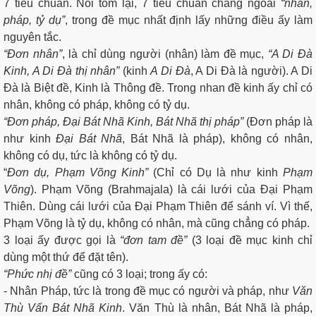
7 tiêu chuẩn. Nói tóm lại, 7 tiêu chuẩn chẳng ngoài
“nhân,
pháp, tỷ dụ”
, trong đề mục nhất định lấy những điều ấy làm
nguyên tắc.
“Đơn nhân”
, là chỉ dùng người (nhân) làm đề mục,
“A Di Đà
Kinh, A Di Đà thị nhân”
(kinh
A Di Đà
, A Di Đà là người). A Di
Đà là Biệt đề, Kinh là Thông đề. Trong nhan đề kinh ấy chỉ có
nhân, không có pháp, không có tỷ dụ.
“Đơn pháp, Đại Bát Nhã Kinh, Bát Nhã thị pháp”
(Đơn pháp là
như kinh
Đại Bát Nhã
, Bát Nhã là pháp), không có nhân,
không có dụ, tức là không có tỷ dụ.
“
Đơn dụ, Phạm Võng Kinh”
(Chỉ có Dụ là như kinh
Phạm
Võng
). Phạm Võng (Brahmajala) là cái lưới của Đại Phạm
Thiên. Dùng cái lưới của Đại Phạm Thiên để sánh ví. Vì thế,
Phạm Võng là tỷ dụ, không có nhân, mà cũng chẳng có pháp.
3 loại ấy được gọi là
“đơn tam đề”
(3 loại đề mục kinh chỉ
dùng một thứ để đặt tên).
“Phức nhị đề”
cũng có 3 loại; trong ấy có:
- Nhân Pháp, tức là trong đề mục có người và pháp, như
Văn
Thù Vấn Bát Nhã Kinh
. Văn Thù là nhân, Bát Nhã là pháp,