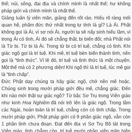
thể; núi, sông, đại địa và chính mình là nhất thể; hư không
pháp giới và chính mình là nhất thể.
Giảng luân lý viên mãn, giảng đến rốt ráo. Hiểu rõ ràng mối
quan hệ, phẩm đức thứ nhất trong tự tính là gì? Là Ái. Phật
không gọi là Ái, vì sợ nói Ái, người ta sẽ nẩy sinh hiểu lầm, vì
trong Ái có tình, Ái đó sẽ chẳng thật, bị biến đổi; nhà Phật nói
là Từ bi. Từ bi là Ái. Trong từ bi có trí tuệ, chẳng có tình. Khi
giác ngộ gọi là trí tuệ. Khi mê, trí tuệ bèn biến thành tình, nên
gọi là “tình thức”. Vì lẽ đó, trí tuệ và tình thức là một chuyện.
Một thể mà có 2 phương diện! Khi ngộ thì là trí tuệ, lúc mê gọi
là “tình chấp”.
Đức Phật dạy chúng ta hãy giác ngộ, chớ nên mê hoặc.
Chúng sinh trong mười pháp giới đều mê, chẳng giác. Đến
khi nào mới thật sự giác ngộ? Từ bậc Sơ Trụ trong Viên giáo
như kinh
Hoa Nghiêm
đã nói trở lên là giác ngộ. Trong tâm
các Ngài, hoàn toàn là trí tuệ, chẳng còn có tình chấp. Trong
mười pháp giới, Phật pháp giới có 9 phần giác ngộ, vẫn còn
1 phần tình chưa đoạn. Đạt đến địa vị Sơ Trụ Bồ tát trong
Viên giáo, tình chẳng còn, trí tuệ mười phần viên mãn hiện