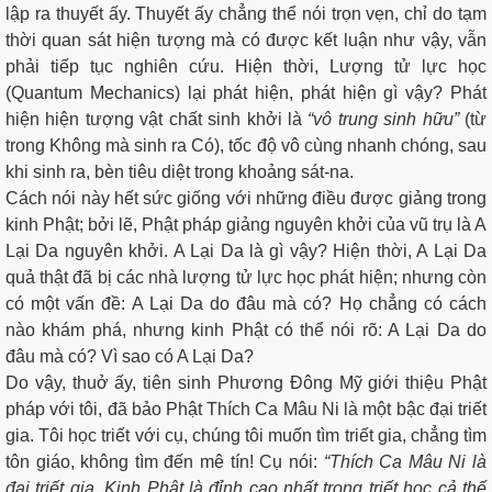
lập ra thuyết ấy. Thuyết ấy chẳng thể nói trọn vẹn, chỉ do tạm
thời quan sát hiện tượng mà có được kết luận như vậy, vẫn
phải tiếp tục nghiên cứu. Hiện thời, Lượng tử lực học
(Quantum Mechanics) lại phát hiện, phát hiện gì vậy? Phát
hiện hiện tượng vật chất sinh khởi là
“vô trung sinh hữu”
(từ
trong Không mà sinh ra Có), tốc độ vô cùng nhanh chóng, sau
khi sinh ra, bèn tiêu diệt trong khoảng sát-na.
Cách nói này hết sức giống với những điều được giảng trong
kinh Phật; bởi lẽ, Phật pháp giảng nguyên khởi của vũ trụ là A
Lại Da nguyên khởi. A Lại Da là gì vậy? Hiện thời, A Lại Da
quả thật đã bị các nhà lượng tử lực học phát hiện; nhưng còn
có một vấn đề: A Lại Da do đâu mà có? Họ chẳng có cách
nào khám phá, nhưng kinh Phật có thể nói rõ: A Lại Da do
đâu mà có? Vì sao có A Lại Da?
Do vậy, thuở ấy, tiên sinh Phương Đông Mỹ giới thiệu Phật
pháp với tôi, đã bảo Phật Thích Ca Mâu Ni là một bậc đại triết
gia. Tôi học triết với cụ, chúng tôi muốn tìm triết gia, chẳng tìm
tôn giáo, không tìm đến mê tín! Cụ nói:
“Thích Ca Mâu Ni là
đại triết gia. Kinh Phật là đỉnh cao nhất trong triết học cả thế