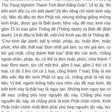
Thọ Trang Nghiêm Thanh Tịnh Bình Đẳng Giác”
, 14 từ ấy,
“thị
bổn kinh độc cụ chi biệt danh”
(là tên riêng chỉ mình kinh này
có). Mặc dù đều do đức Phật nói, nhưng không giống những
kinh khác, được gọi là Biệt danh. Như vậy, đề mục kinh này
gồm 15 từ bao gồm Thông đề (Thông danh) và Biệt đề (Biệt
danh). 14 từ đầu là Biệt đề, một chữ Kinh sau đó là Thông đề.
“Chư kinh lập danh, bất ly nhân, pháp, dụ, hoặc đơn, hoặc
phức, khả đắc thất loại: Đơn nhất giả tam, cụ nhị giả tam, cụ
túc giả nhất, cộng thành thất loại”
(Đặt tên các kinh, chẳng
ngoài nhân, pháp, dụ, có thể là đơn hoặc phức, chia thành 7
loại: Đơn danh, tức chỉ một thứ, gồm 3 loại, gồm 2 thứ có 3
loại, có đủ 3 thứ chỉ có 1 loại, cộng thành 7 loại). Đây là nói
đến việc đặt tên kinh Phật có quy củ, chẳng phải là nói tùy
tiện. Vì thế, người thông hiểu vừa nhìn vào đề mục kinh, đã
biết kinh này là thật hay là ngụy tạo. Những kinh ngụy tạo có
đề mục chẳng phù hợp nguyên tắc này. Chẳng phù hợp
nguyên tắc này, sẽ chẳng phải là kinh Phật chân chính. Kinh
Phật chân chính nhất định phải phù hợp nguyên tắc này, tức