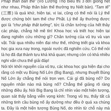
Pháp thân bản thể”
(Vô Lượng Thọ biểu thị 3 đời giống hệt
như nhau, Pháp thân bản thể thường trụ Niết bàn).
“Tam tế”
(三際) là quá khứ, hiện tại, vị lai, cũng có thể nói là Lý thể
được chứng bởi tam thế chư Phật. Lý thể ấy thường được
gọi là
“chư pháp thật tướng”
, tức là chân tướng của hết thảy
các pháp, chẳng hề mê tín! Khoa học và triết học hiện tại
đang nghiên cứu những gì? Chân tướng của vũ trụ và vạn
vật. Trải qua nhiều niên đại như thế, những triết gia và khoa
học gia xưa nay trong, ngoài nước đã nghiên cứu. Có thể nói
là họ đã đạt thành tựu khá khả quan; nhưng còn có khá nhiều
nghi vấn chưa thể giải đáp!
Nói tới khởi nguyên của vũ trụ, các khoa học gia hiện đại cho
rằng có một vụ Bùng Nổ Lớn (Big Bang), nhưng thuyết Bùng
Nổ Lớn ấy chẳng thể nói trọn vẹn. Cái gì đã bùng nổ? Do
nguyên nhân nào mà bùng nổ? Chẳng thể giảng rõ ràng
những điều ấy. Nói Big Bang là chỉ nhìn vào một hiện tượng,
quan sát thấy bằng viễn vọng kính: Trong vũ trụ, thấy tất cả
những tinh cầu bùng nổ ấy dường như đều ở quá xa chúng
ta. Đây là một hiện tượng Bùng Nổ, do nhìn từ chỗ này mà