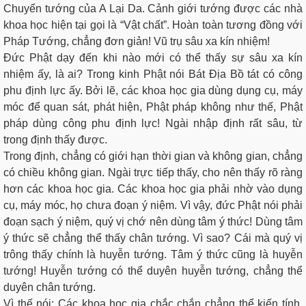
Chuyển tướng của A Lại Da. Cảnh giới tướng được các nhà
khoa học hiện tại gọi là “Vật chất”. Hoàn toàn tương đồng với
Pháp Tướng, chẳng đơn giản! Vũ trụ sâu xa kín nhiệm!
Đức Phật dạy đến khi nào mới có thể thấy sự sâu xa kín
nhiệm ấy, là ai? Trong kinh Phật nói Bát Địa Bồ tát có công
phu định lực ấy. Bởi lẽ, các khoa học gia dùng dụng cụ, máy
móc để quan sát, phát hiện, Phật pháp không như thế, Phật
pháp dùng công phu định lực! Ngài nhập định rất sâu, từ
trong định thấy được.
Trong định, chẳng có giới hạn thời gian và không gian, chẳng
có chiều không gian. Ngài trực tiếp thấy, cho nên thấy rõ ràng
hơn các khoa học gia. Các khoa học gia phải nhờ vào dụng
cụ, máy móc, họ chưa đoạn ý niệm. Vì vậy, đức Phật nói phải
đoạn sạch ý niệm, quý vị chớ nên dùng tâm ý thức! Dùng tâm
ý thức sẽ chẳng thể thấy chân tướng. Vì sao? Cái mà quý vị
trông thấy chính là huyễn tướng. Tâm ý thức cũng là huyễn
tướng! Huyễn tướng có thể duyên huyễn tướng, chẳng thể
duyên chân tướng.
Vì thế nói: Các khoa học gia chắc chắn chẳng thể kiến tính.