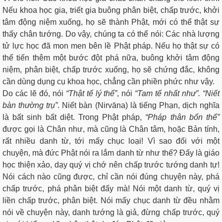
Nếu khoa học gia, triết gia buông phân biệt, chấp trước, khởi
tâm động niệm xuống, họ sẽ thành Phật, mới có thể thật sự
thấy chân tướng. Do vậy, chúng ta có thể nói: Các nhà lượng
tử lực học đã mon men bên lề Phật pháp. Nếu họ thật sự có
thể tiến thêm một bước đột phá nữa, buông khởi tâm động
niệm, phân biệt, chấp trước xuống, họ sẽ chứng đắc, không
cần dùng dụng cụ khoa học, chẳng cần phiền phức như vậy.
Do các lẽ đó, nói
“Thật tế lý thể”
, nói
“Tam tế nhất như”. “Niết
bàn thường trụ”
. Niết bàn (Nirvāna) là tiếng Phạn, dịch nghĩa
là bất sinh bất diệt. Trong Phật pháp,
“Pháp thân bổn thể”
được gọi là Chân như, mà cũng là Chân tâm, hoặc Bản tính,
rất nhiều danh từ, tới mấy chục loại! Vì sao đối với một
chuyện, mà đức Phật nói ra lắm danh từ như thế? Đấy là giáo
học thiện xảo, dạy quý vị chớ nên chấp trước tướng danh tự!
Nói cách nào cũng được, chỉ cần nói đúng chuyện này, phá
chấp trước, phá phân biệt đấy mà! Nói một danh từ, quý vị
liền chấp trước, phân biệt. Nói mấy chục danh từ đều nhằm
nói về chuyện này, danh tướng là giả, đừng chấp trước, quý