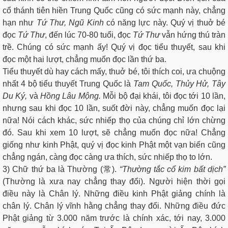
cổ thánh tiên hiền Trung Quốc cũng có sức mạnh này, chẳng
hạn như
Tứ Thư, Ngũ Kinh
có năng lực này. Quý vị thuở bé
đọc
Tứ Thư
, đến lúc 70-80 tuổi, đọc
Tứ Thư
vẫn hứng thú tràn
trề. Chúng có sức mạnh ấy! Quý vị đọc tiểu thuyết, sau khi
đọc một hai lượt, chẳng muốn đọc lần thứ ba.
Tiểu thuyết dù hay cách mấy, thuở bé, tôi thích coi, ưa chuộng
nhất 4 bộ tiểu thuyết Trung Quốc là
Tam Quốc, Thủy Hử, Tây
Du Ký,
và
Hồng Lâu Mộng.
Mỗi bộ đại khái, tôi đọc tới 10 lần,
nhưng sau khi đọc 10 lần, suốt đời này, chẳng muốn đọc lại
nữa! Nói cách khác, sức nhiếp thọ của chúng chỉ lớn chừng
đó. Sau khi xem 10 lượt, sẽ chẳng muốn đọc nữa! Chẳng
giống như kinh Phật, quý vị đọc kinh Phật một vạn biến cũng
chẳng ngán, càng đọc càng ưa thích, sức nhiếp thọ to lớn.
3) Chữ thứ ba là Thường (常).
“Thường tắc cổ kim bất dịch”
(Thường là xưa nay chẳng thay đổi). Người hiện thời gọi
điều này là Chân lý. Những điều kinh Phật giảng chính là
chân lý. Chân lý vĩnh hằng chẳng thay đổi. Những điều đức
Phật giảng từ 3.000 năm trước là chính xác, tới nay, 3.000