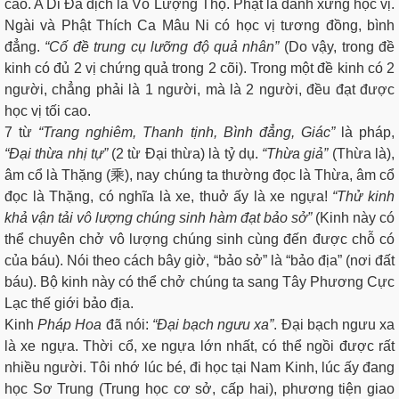
cao. A Di Đà dịch là Vô Lượng Thọ. Phật là danh xưng học vị.
Ngài và Phật Thích Ca Mâu Ni có học vị tương đồng, bình
đẳng.
“Cố đề trung cụ lưỡng độ quả nhân”
(Do vậy, trong đề
kinh có đủ 2 vị chứng quả trong 2 cõi). Trong một đề kinh có 2
người, chẳng phải là 1 người, mà là 2 người, đều đạt được
học vị tối cao.
7 từ
“Trang nghiêm, Thanh tịnh, Bình đẳng, Giác”
là pháp,
“Đại thừa nhị tự”
(2 từ Đại thừa) là tỷ dụ.
“Thừa giả”
(Thừa là),
âm cổ là Thặng (乘), nay chúng ta thường đọc là Thừa, âm cổ
đọc là Thặng, có nghĩa là xe, thuở ấy là xe ngựa!
“Thử kinh
khả vận tải vô lượng chúng sinh hàm đạt bảo sở”
(Kinh này có
thể chuyên chở vô lượng chúng sinh cùng đến được chỗ có
của báu). Nói theo cách bây giờ, “bảo sở” là “bảo địa” (nơi đất
báu). Bộ kinh này có thể chở chúng ta sang Tây Phương Cực
Lạc thế giới bảo địa.
Kinh
Pháp Hoa
đã nói:
“Đại bạch ngưu xa”
. Đại bạch ngưu xa
là xe ngựa. Thời cổ, xe ngựa lớn nhất, có thể ngồi được rất
nhiều người. Tôi nhớ lúc bé, đi học tại Nam Kinh, lúc ấy đang
học Sơ Trung (Trung học cơ sở, cấp hai), phương tiện giao