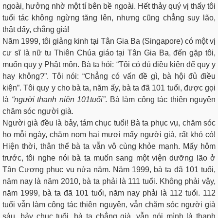
ngoài, hưởng nhờ một tí bên bề ngoài. Hết thảy quý vị thấy tôi
tuổi tác không ngừng tăng lên, nhưng cũng chẳng suy lão,
thật đấy, chẳng giả!
Năm 1999, tôi giảng kinh tại Tân Gia Ba (Singapore) có một vị
cư sĩ là nữ tu Thiên Chúa giáo tại Tân Gia Ba, đến gặp tôi,
muốn quy y Phật môn. Bà ta hỏi: “Tôi có đủ điều kiện để quy y
hay không?”. Tôi nói: “Chẳng có vấn đề gì, bà hội đủ điều
kiện”. Tôi quy y cho bà ta, năm ấy, bà ta đã 101 tuổi, được gọi
là
“người thanh niên 101tuổi”
. Bà làm công tác thiện nguyện
chăm sóc người già.
Người già đều là bảy, tám chục tuổi! Bà ta phục vụ, chăm sóc
họ mỗi ngày, chăm nom hai mươi mấy người già, rất khó có!
Hiện thời, thân thể bà ta vẫn vô cùng khỏe mạnh. Mấy hôm
trước, tôi nghe nói bà ta muốn sang một viện dưỡng lão ở
Tân Cương phục vụ nửa năm. Năm 1999, bà ta đã 101 tuổi,
năm nay là năm 2010, bà ta phải là 111 tuổi. Không phải vậy,
năm 1999, bà ta đã 101 tuổi, năm nay phải là 112 tuổi. 112
tuổi vẫn làm công tác thiện nguyện, vẫn chăm sóc người già
sáu, bảy chục tuổi, bà ta chẳng già, vẫn nói mình là thanh