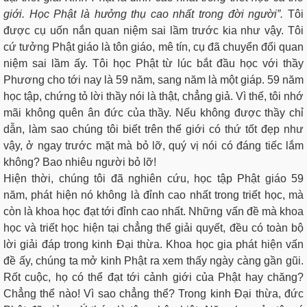
giới. Học Phật là hưởng thụ cao nhất trong đời người”.
Tôi
được cụ uốn nắn quan niệm sai lầm trước kia như vậy. Tôi
cứ tưởng Phật giáo là tôn giáo, mê tín, cụ đã chuyển đổi quan
niệm sai lầm ấy. Tôi học Phật từ lúc bắt đầu học với thầy
Phương cho tới nay là 59 năm, sang năm là một giáp. 59 năm
học tập, chứng tỏ lời thầy nói là thật, chẳng giả. Vì thế, tôi nhớ
mãi không quên ân đức của thầy. Nếu không được thầy chỉ
dẫn, làm sao chúng tôi biết trên thế giới có thứ tốt đẹp như
vậy, ở ngay trước mặt mà bỏ lỡ, quý vị nói có đáng tiếc lắm
không? Bao nhiêu người bỏ lỡ!
Hiện thời, chúng tôi đã nghiên cứu, học tập Phật giáo 59
năm, phát hiện nó không là đỉnh cao nhất trong triết học, mà
còn là khoa học đạt tới đỉnh cao nhất. Những vấn đề mà khoa
học và triết học hiện tại chẳng thể giải quyết, đều có toàn bộ
lời giải đáp trong kinh Đại thừa. Khoa học gia phát hiện vấn
đề ấy, chúng ta mở kinh Phật ra xem thấy ngày càng gần gũi.
Rốt cuộc, họ có thể đạt tới cảnh giới của Phật hay chăng?
Chẳng thể nào! Vì sao chẳng thể? Trong kinh Đại thừa, đức