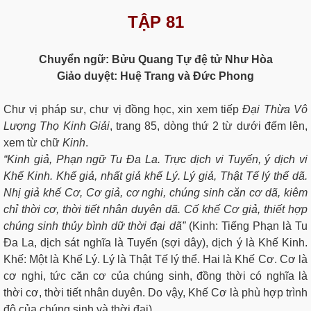
TẬP 81
Chuyển ngữ: Bửu Quang Tự đệ tử Như Hòa
Giảo duyệt: Huệ Trang và Đức Phong
Chư vị pháp sư, chư vị đồng học, xin xem tiếp
Đại Thừa Vô
Lượng Thọ Kinh Giải
, trang 85, dòng thứ 2 từ dưới đếm lên,
xem từ chữ
Kinh
.
“Kinh giả, Phạn ngữ Tu Đa La. Trực dịch vi Tuyến, ý dịch vi
Khế Kinh. Khế giả, nhất giả khế Lý. Lý giả, Thật Tế lý thể dã.
Nhị giả khế Cơ, Cơ giả, cơ nghi, chúng sinh căn cơ dã, kiêm
chỉ thời cơ, thời tiết nhân duyên dã. Cố khế Cơ giả, thiết hợp
chúng sinh thủy bình dữ thời đại dã”
(Kinh: Tiếng Phạn là Tu
Đa La, dịch sát nghĩa là Tuyến (sợi dây), dịch ý là Khế Kinh.
Khế: Một là Khế Lý. Lý là Thật Tế lý thể. Hai là Khế Cơ. Cơ là
cơ nghi, tức căn cơ của chúng sinh, đồng thời có nghĩa là
thời cơ, thời tiết nhân duyên. Do vậy, Khế Cơ là phù hợp trình
độ của chúng sinh và thời đại).