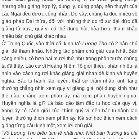
nhưng đều giảng hợp lý, đúng lý, đúng pháp, nên thuyết của
các Ngài đều được công nhận. Do vậy, chúng ta đọc nhiều về
giáo pháp Đại thừa, đối với những thứ do tổ sư đại đức đã
giảng từ xưa, quý vị có thể dung hội, hòa hợp, tham khảo
nhiều bản chú giải khác nhau.
Ở Trung Quốc, vào thời cổ, kinh
Vô Lượng Thọ
có 2 bản chú
giải để tham khảo. Những tác phẩm chú giải của Nhật Bản
càng nhiều, có hơn hai mươi thứ như trong phần trước chúng
ta đã thấy. Lão cư sĩ Hoàng Niệm Tổ giới thiệu, phần nhiều là
nhìn vào cách người khác giảng giải nhan đề kinh và huyền
nghĩa. Bậc tu hành lão luyện, thật sự thâm nhập kinh tạng
thường chẳng nhìn xem quý vị giảng giải nội dung kinh như
thế nào, chẳng xem phần ấy, mà xem phần huyền nghĩa.
Huyền nghĩa là gì? Là báo cáo tâm đắc tu học của quý vị,
trong ấy có cảnh giới của chính quý vị, nên bậc tu hành lão
luyện thường thích xem phần ấy. Kẻ sơ học thích xem cách
giảng từng câu kinh một, xem lời chú giải.
“Vô Lượng Thọ biểu tam tế nhất như, Niết bàn thường trụ chi