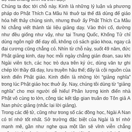
Chúng ta đọc tới chỗ này. Kinh là những lý luận và phương
pháp do Phật Thích Ca Mâu Ni thuở tại thế đã dùng để giáo
hóa hết thảy chúng sinh, nhưng thuở ấy Phật Thích Ca Mâu
Ni chẳng viết thành tài liệu giảng dạy. Vào thời cổ, dường
như đều giống như vậy, như tại Trung Quốc, Khổng Tử chỉ
dùng ngôn ngữ để dạy dỗ, không có sách giáo khoa, ngay cả
đại cương cũng chẳng có. Nhìn từ chỗ này, suốt 49 năm, đức
Phật giảng kinh, dạy học mỗi ngày chẳng gián đoạn, sau khi
Ngài viên tịch, các học trò dựa trên ký ức, dùng văn tự ghi
chép lời thầy đã dạy, lưu truyền hậu thế; đấy là cội nguồn của
kinh điển Phật giáo. Kinh điển là những lời “giảng nghĩa”
trong lúc Phật giáo học thuở ấy. Nay, chúng tôi dùng từ “giảng
nghĩa” cho mọi người dễ hiểu! Phân lượng kinh điển nhà
Phật vô cùng to lớn, công tác kết tập gian truân do Tôn giả A
Nan phức giảng (nhắc lại lời giảng).
Trong các đệ tử, cũng như trong số các đồng học, Ngài A Nan
có trí nhớ tốt nhất. Sở trường đặc biệt của Ngài là trí nhớ
mạnh mẽ, gần như nghe qua một lần sẽ vĩnh viễn chẳng