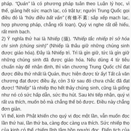
pháp.
“Quán”
là có phương pháp tuân theo Luận lý học, vì
thế, giảng hết sức mạch lạc, có trật tự; người Trung Quốc gọi
điều đó là
“hữu điều bất vặn”
(有條不紊: sắp xếp mạch lạc,
hợp phương pháp, chẳng rối loạn). Quý vị nghe rất dễ hiểu,
rất minh bạch.
2) Ý nghĩa thứ hai là Nhiếp (攝).
“Nhiếp tắc nhiếp trì sở hóa
chi sinh (chúng sinh)”
(Nhiếp là thâu giữ những chúng sinh
được giáo hóa). Đây là Nhiếp trì. Trì là gìn giữ, tức là gìn giữ
những chúng sinh đã được giáo hóa. Nếu dùng 4 từ tiêu
chuẩn này để nhận định, thì văn chương Trung Quốc chỉ đạt
được điều thứ nhất là Quán, thực hiện được từ ấy! Tất cả văn
chương đạt được điều ấy, còn 3 từ sau đó chưa chắc đã đạt
được!
“Nhiếp”
là nhiếp thọ hết thảy chúng sinh, cũng là giống
như nó có sức hấp dẫn, sức thu hút. Sau khi tiếp nhận, quý vị
rất ưa thích, muốn bỏ mà chẳng thể bỏ được. Điều này chẳng
đơn giản.
Vì thế, kinh Phật khiến cho quý vị đọc một lần, vẫn muốn đọc
lần thứ hai, lần thứ ba, càng đọc càng ưa thích. Sức nhiếp thọ
của kinh có thể chiếm lĩnh tâm hồn người đọc. Điển tịch của