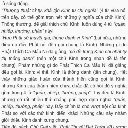
là sống động.
“Thượng thuật tứ tự, khả tận Kinh tự chi nghĩa”
(4 từ vừa nói
trên đây, có thể gồm trọn hết những ý nghĩa của chữ Kinh).
Thông thường, để giải thích chữ Kinh, luôn dùng 4 từ
“quán,
nhiếp, thường, pháp”
này!
“Hựu Phật sở thuyết giả, thông danh vi Kinh”
(Lại nữa, những
điều do đức Phật nói đều gọi chung là Kinh). Những gì do
Phật Thích Ca Mâu Ni đã giảng,
“cố đề trung Kinh chi nhất tự
thị thông danh”
(nên một chữ Kinh trong nhan đề là tên
chung). Phàm những gì do Phật Thích Ca Mâu Ni đã giảng
đều gọi là Kinh; vì thế, Kinh là thông danh (tên chung). Hết
thảy những giáo huấn của thánh hiền cũng gọi là Kinh,
nhưng Kinh của thánh hiền chưa chắc đã có hội đủ ý nghĩa
gồm trong 4 từ
“quán, nhiếp, thường, pháp”.
Tuy đều là Kinh,
nhưng có rất nhiều thứ chẳng phù hợp định nghĩa
“quán,
nhiếp, thường, pháp”
này. Đấy chính là chỗ vượt trội của kinh
Phật so với các thứ kinh điển khác! Những câu này nhằm
giới thiệu Kinh danh xưng chung.
Tiếp đó, sách
Chú Giải
viết:
“Phật Thuyết Đại Thừa Vô Lượng