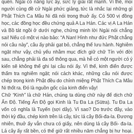
quên. Ngài có năng lực ấy, sức lý giải rất mạnh. Vì thế, mọi
người cùng đề cử Ngài phức giảng, tức là nhắc lại những gì
Phật Thích Ca Mâu Ni đã nói trong thuở ấy. Có 500 vị đồng
học, các đồng học đều chứng quả A La Hán. Các vị A La Hán
và Bồ tát ngồi ở dưới nghe, chứng minh lời Ngài nói chẳng
sai! Nếu có một vị nào bảo: “A Nan! Hình như đức Phật chẳng
nói câu này”, câu ấy phải gạt bỏ, chẳng thể lưu hành. Nghiêm
ngặt như vậy, chủ yếu nhằm mục đích giữ chữ Tín với đời
sau, chẳng phải là đa số thông qua, mà hễ có một người có ý
kiến sẽ không thể ghi lại câu nói ấy. Vì thế, kinh điển được
thẩm tra nghiêm ngặt; nói cách khác, những câu nói được
chép trong kinh Phật đều do chính miệng Phật Thích Ca Mâu
Ni thốt ra. Đó là nguồn gốc của kinh điển vậy!
Chữ
“Kinh”
là chữ Hán, chúng ta dùng chữ này để dịch chữ
Ấn Độ. Tiếng Ấn Độ gọi Kinh là Tu Đa La (Sūtra). Tu Đa La
vốn có nghĩa là Tuyến (sợi dây). Vì sao? Do trước đây, vào
thời kỳ đầu, chép kinh trên lá cây, tức lá cây Bối-đa-la. Đương
nhiên, thuở ấy vẫn chưa có giấy, nên dùng lá cây Bối- đa-la.
Lá cây ấy rất bền, có thể giữ rất nhiều năm chẳng bị hư hoại.