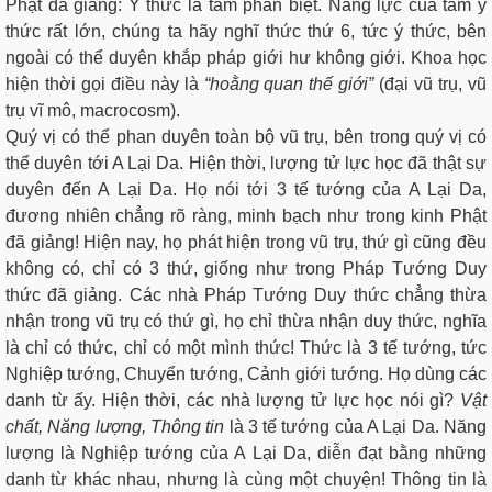
Phật đã giảng: Ý thức là tâm phân biệt. Năng lực của tâm ý
thức rất lớn, chúng ta hãy nghĩ thức thứ 6, tức ý thức, bên
ngoài có thể duyên khắp pháp giới hư không giới. Khoa học
hiện thời gọi điều này là
“hoằng quan thế giới”
(đại vũ trụ, vũ
trụ vĩ mô, macrocosm).
Quý vị có thể phan duyên toàn bộ vũ trụ, bên trong quý vị có
thể duyên tới A Lại Da. Hiện thời, lượng tử lực học đã thật sự
duyên đến A Lại Da. Họ nói tới 3 tế tướng của A Lại Da,
đương nhiên chẳng rõ ràng, minh bạch như trong kinh Phật
đã giảng! Hiện nay, họ phát hiện trong vũ trụ, thứ gì cũng đều
không có, chỉ có 3 thứ, giống như trong Pháp Tướng Duy
thức đã giảng. Các nhà Pháp Tướng Duy thức chẳng thừa
nhận trong vũ trụ có thứ gì, họ chỉ thừa nhận duy thức, nghĩa
là chỉ có thức, chỉ có một mình thức! Thức là 3 tế tướng, tức
Nghiệp tướng, Chuyển tướng, Cảnh giới tướng. Họ dùng các
danh từ ấy. Hiện thời, các nhà lượng tử lực học nói gì?
Vật
chất, Năng lượng, Thông tin
là 3 tế tướng của A Lại Da. Năng
lượng là Nghiệp tướng của A Lại Da, diễn đạt bằng những
danh từ khác nhau, nhưng là cùng một chuyện! Thông tin là