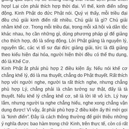
hợp! Lại còn phải thích hợp thời đại. Vì thế, kinh điển sống
động. Kinh Phật do đức Phật nói. Quý vị thấy, mỗi triều đại
đều chú giải kinh điển rất nhiều. Chú giải là gì? Chú giải
nhằm khế cơ. Trong mỗi triều đại, trong mỗi xã hội và dân tộc
khác nhau, họ cần những gì, dùng phương pháp gì để giảng
cho thích hợp, đó là sống động. Lời Phật giảng là nguyên lý,
nguyên tắc, các vị tổ sư đại đức giảng giải, tức là đã giảng
theo kiểu hiện đại hóa, người hiện thời đều có thể thụ dụng,
đó là Khế Cơ.
Kinh Phật ắt phải phù hợp 2 điều kiện ấy. Nếu nói khế cơ
chẳng khế lý, đó là ma thuyết, chẳng do Phật thuyết. Rất thích
hợp với người nghe, người ta rất thích nghe, nhưng chẳng
phù hợp Lý, chẳng phải là chân tướng sự thật, đấy là tà
thuyết. Nếu khế lý chẳng khế cơ, sẽ là lời lẽ vô ích. Lý hay
lắm, nhưng người ta nghe chẳng hiểu, nghe xong chẳng vận
dụng được! Vì vậy, ắt phải phù hợp 2 điều kiện ấy thì mới gọi
là
“kinh điển”.
Đây là cách thông thường để giới thiệu những
ý nghĩa được bao hàm trong chữ Kinh, trên thực tế, còn có rất