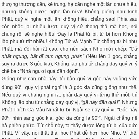
thượng thượng căn, kẻ trung, hạ căn nghe một lần chưa hiểu,
nhưng không được nghe lần nữa! Không giống như kinh
Phật, quý vị nghe một lần không hiểu, chẳng sao! Phía sau
còn nhắc lại nhiều lượt, quý vị cứ thong thả mà học, nói
chung rồi sẽ nghe hiểu! Đấy là Phật từ bi, từ bi hơn Khổng
lão phu tử rất nhiều! Khổng Tử và Mạnh Tử chẳng từ bi như
Phật, mà đòi hỏi rất cao, cho nên sách Nho mới chép:
“Cử
nhất ngung, bất dĩ tam ngung phản”
(Nêu lên 1 góc, chẳng
suy ra được 3 góc kia), Khổng lão phu tử chẳng dạy quý vị, ý
chê bai: “Nhà ngươi quá đần độn!”.
Giống như căn nhà này, tôi bảo quý vị góc này vuông vức
o
đúng 90
, quý vị phải nghĩ là 3 góc kia cũng giống như thế.
Nếu quý vị chẳng nghĩ ra, phải dạy quý vị từng thứ một, thì
Khổng lão phu tử chẳng dạy quý vị,
“gã này đần quá!”.
Nhưng
Phật Thích Ca Mâu Ni rất từ bi, Ngài sẽ dạy quý vị: “Góc này
o
o
90
, nhìn sang góc kia, góc kia cũng là 90
”, Ngài chẳng nề
hà phiền phức. Từ chỗ này, ta thấy được lòng từ bi của đức
Phật. Vì vậy, nói thật thà, học Phật dễ hơn học Nho. Vì thế,