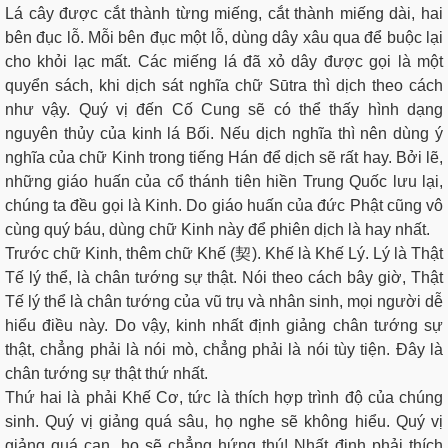
Lá cây được cắt thành từng miếng, cắt thành miếng dài, hai
bên đục lỗ. Mỗi bên đục một lỗ, dùng dây xâu qua để buộc lại
cho khỏi lạc mất. Các miếng lá đã xỏ dây được gọi là một
quyển sách, khi dịch sát nghĩa chữ Sūtra thì dịch theo cách
như vậy. Quý vị đến Cố Cung sẽ có thể thấy hình dạng
nguyên thủy của kinh lá Bối. Nếu dịch nghĩa thì nên dùng ý
nghĩa của chữ Kinh trong tiếng Hán để dịch sẽ rất hay. Bởi lẽ,
những giáo huấn của cổ thánh tiên hiền Trung Quốc lưu lại,
chúng ta đều gọi là Kinh. Do giáo huấn của đức Phật cũng vô
cùng quý báu, dùng chữ Kinh này để phiên dịch là hay nhất.
Trước chữ Kinh, thêm chữ Khế (契). Khế là Khế Lý. Lý là Thật
Tế lý thể, là chân tướng sự thật. Nói theo cách bây giờ, Thật
Tế lý thể là chân tướng của vũ trụ và nhân sinh, mọi người dễ
hiểu điều này. Do vậy, kinh nhất định giảng chân tướng sự
thật, chẳng phải là nói mò, chẳng phải là nói tùy tiện. Đây là
chân tướng sự thật thứ nhất.
Thứ hai là phải Khế Cơ, tức là thích hợp trình độ của chúng
sinh. Quý vị giảng quá sâu, họ nghe sẽ không hiểu. Quý vị
giảng quá cạn, họ sẽ chẳng hứng thú! Nhất định phải thích