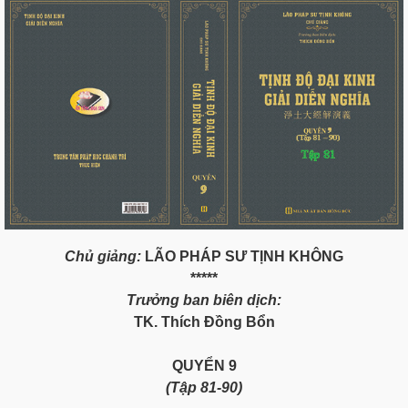
Chủ giảng:
LÃO PHÁP SƯ TỊNH KHÔNG
*****
Trưởng ban biên dịch:
TK. Thích Đồng Bổn
QUYỂN
9
(Tập
8
1
-90)