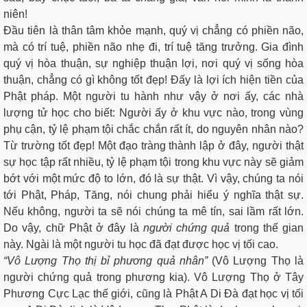
niên!
Đầu tiên là thân tâm khỏe mạnh, quý vị chẳng có phiền não,
mà có trí tuệ, phiền não nhẹ đi, trí tuệ tăng trưởng. Gia đình
quý vị hòa thuận, sự nghiệp thuận lợi, nơi quý vị sống hòa
thuận, chẳng có gì không tốt đẹp! Đấy là lợi ích hiện tiền của
Phật pháp. Một người tu hành như vậy ở nơi ấy, các nhà
lượng tử học cho biết: Người ấy ở khu vực nào, trong vùng
phụ cận, tỷ lệ phạm tội chắc chắn rất ít, do nguyên nhân nào?
Từ trường tốt đẹp! Một đạo tràng thành lập ở đây, người thật
sự học tập rất nhiều, tỷ lệ phạm tội trong khu vực này sẽ giảm
bớt với một mức độ to lớn, đó là sự thật. Vì vậy, chúng ta nói
tới Phật, Pháp, Tăng, nói chung phải hiểu ý nghĩa thật sự.
Nếu không, người ta sẽ nói chúng ta mê tín, sai lầm rất lớn.
Do vậy, chữ Phật ở đây là
người chứng quả
trong thế gian
này. Ngài là một người tu học đã đạt được học vị tối cao.
“Vô Lượng Thọ thị bỉ phương quả nhân”
(Vô Lượng Thọ là
người chứng quả trong phương kia). Vô Lượng Thọ ở Tây
Phương Cực Lạc thế giới, cũng là Phật A Di Đà đạt học vị tối