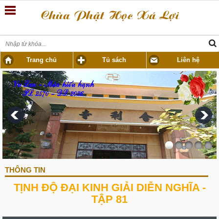
Trang chủ
Tủ sách
Liên hệ
THÔNG TIN
TỊNH ĐỘ ĐẠI KINH GIẢI DIỄN NGHĨA -
TẬP 81