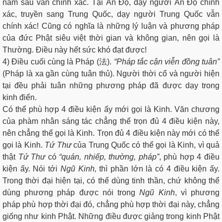
năm sau vẫn chính xác. Tại Ấn Độ, dạy người Ấn Độ chính
xác, truyền sang Trung Quốc, dạy người Trung Quốc vẫn
chính xác! Cũng có nghĩa là những lý luận và phương pháp
của đức Phật siêu việt thời gian và không gian, nên gọi là
Thường. Điều này hết sức khó đạt được!
4) Điều cuối cùng là Pháp (法).
“Pháp tắc cận viễn đồng tuân”
(Pháp là xa gần cùng tuân thủ). Người thời cổ và người hiện
tại đều phải tuân những phương pháp đã được dạy trong
kinh điển.
Có thể phù hợp 4 điều kiện ấy mới gọi là Kinh. Văn chương
của phàm nhân sáng tác chẳng thể trọn đủ 4 điều kiện này,
nên chẳng thể gọi là Kinh. Trọn đủ 4 điều kiện này mới có thể
gọi là Kinh.
Tứ Thư
của Trung Quốc có thể gọi là Kinh, vì quả
thật
Tứ Thư
có
“quán, nhiếp, thường, pháp”
, phù hợp 4 điều
kiện ấy. Nói tới
Ngũ Kinh,
thì phần lớn là có 4 điều kiện ấy.
Trong thời đại hiện tại, có thể dùng tinh thần, chứ không thể
dùng phương pháp được nói trong
Ngũ Kinh
, vì phương
pháp phù hợp thời đại đó, chẳng phù hợp thời đại này, chẳng
giống như kinh Phật. Những điều được giảng trong kinh Phật