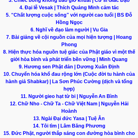
3. Chiếc bóng không bao giờ khuất | Cư sĩ Giác Đạo
4. Đại lễ Vesak | Thích Quảng Minh cảm tác
5. “Chất lượng cuộc sống” với người cao tuổi | BS Đỗ
Hồng Ngọc
6. Nghĩ về đạo làm người | Vu Gia
7. Bài giảng về cội nguồn của mọi hiện tượng | Hoang
Phong
8. Hiện thực hóa nguồn tuệ giác của Phật giáo vì một thế
giới hòa bình và phát triển bền vững | Minh Quang
9. Hương sen Phật đản | Dương Xuân Định
10. Chuyển hóa khổ đau rộng lớn (Cuộc đời tu hành của
hành giả Shabkar) | La Sơn Phúc Cường (dịch và tổng
hợp)
11. Người gieo hạt từ bi | Nguyễn An Bình
12. Chữ Nho - Chữ Ta - Chữ Việt Nam | Nguyễn Hải
Hoành
13. Ngài Đại đức Yasa | Tuệ Ân
14. Tôi tìm | Lâm Băng Phương
15. Đức Phật, người thắp sáng con đường hòa bình cho