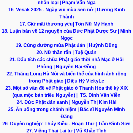
nhân loại | Phạm Văn Nga
16. Vesak 2025 - Ngày vui mùa sen nở | Dương Kinh
Thành
17. Giữ mãi thương yêu| Tôn Nữ Mỹ Hạnh
18. Luận bàn về 12 nguyện của Đức Phật Dược Sư | Minh
Ngọc
19. Cúng dường mùa Phật đản | Huỳnh Dũng
20. Nữ thần rắn | Tuệ Quán
21. Dấu tích các chùa Phật giáo thời nhà Mạc ở Hải
Phòng | Nguyễn Đại Đồng
22. Thăng Long Hà Nội và biến thể của hình ảnh rồng
trong Phật giáo | Diệu Hỷ VickyLe
23. Một số vấn đề về Phật giáo ở Thanh Hóa thế kỷ XIX
(qua mộc bản triều Nguyễn) | TS. Đinh Văn Viễn
24. Đức Phật đản sanh | Nguyễn Thị Kim Hài
25. Ăn uống trong chánh niệm | Bác sĩ Nguyễn Minh
Đăng
26. Duyên nghiệp: Thúy Kiều - Hoạn Thư | Trần Đình Sơn
27. Viếng Thai Lai tự | Vũ Khắc Tĩnh