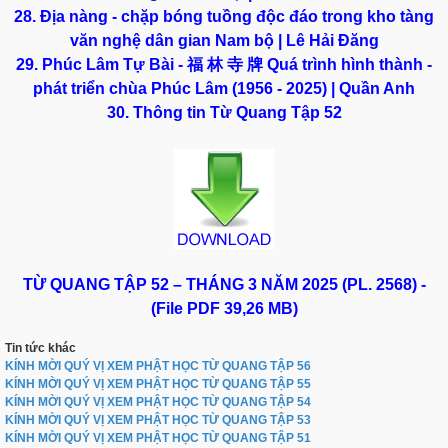
28. Địa nàng - chặp bóng tuồng độc đáo trong kho tàng
văn nghệ dân gian Nam bộ | Lê Hải Đăng
29. Phúc Lâm Tự Bài - 福 林 寺 牌 Quá trình hình thành -
phát triển chùa Phúc Lâm (1956 - 2025) | Quần Anh
30. Thông tin Từ Quang Tập 52
TỪ QUANG TẬP 52 – THÁNG 3 NĂM 2025 (PL. 2568) -
(File PDF 39,26 MB)
Tin tức khác
KÍNH MỜI QUÝ VỊ XEM PHẬT HỌC TỪ QUANG TẬP 56
KÍNH MỜI QUÝ VỊ XEM PHẬT HỌC TỪ QUANG TẬP 55
KÍNH MỜI QUÝ VỊ XEM PHẬT HỌC TỪ QUANG TẬP 54
KÍNH MỜI QUÝ VỊ XEM PHẬT HỌC TỪ QUANG TẬP 53
KÍNH MỜI QUÝ VỊ XEM PHẬT HỌC TỪ QUANG TẬP 51