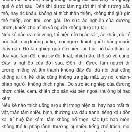
quả ở đời sau. Ðến khi được làm người thì hình tướng xấu
thô, hay ác khẩu, không ai thích thân thiện, không thể giữ gìn
thê thiếp, con trai, con gái. Do sức ác nghiệp của đương
nhơn, khiến cho mình và người không được tự tại.
Nếu kẻ nào ưa nói vọng, thì hiện đời bị ác sắc, ác khẩu, dù có
nói thật cũng không ai tin, mọi người khinh ghét chẳng muốn
thấy gặp. Ðó là nghiệp quả đời hiện tại. Lúc bỏ báo-thân lại
đọa vào Tam-đồ, chịu sự đói khát, nhiệt não, khổ sở vô cùng.
Ðây là nghiệp của đời sau. Ðến khi được làm người thì
tướng miệng và âm thanh không đầy đủ, dù nói thật cũng
không ai tin, kẻ khác cũng không ưa gặp mặt, tuy nói chánh-
pháp người không thích nghe. Do sức ác nghiệp của đương
nhơn chiêu cảm, khiến cho sản vật bên ngoài thường bị hao
kém.
Nếu kẻ nào thích uống rượu thì trong hiện tại hay hao mất tài
vật, thân tâm nhiều bịnh, thường ưa đấu tranh, tiếng xấu đồn
xa, trí huệ lần kém, tâm không hổ thẹn, sắc lực hao mòn,
không thể tu pháp lành, thường bị nhiều tiếng chê trách, mọi