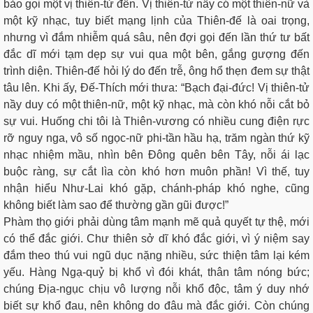
bảo gọi một vị thiên-tử đến. Vị thiên-tử nầy có một thiên-nữ và
một kỹ nhạc, tuy biết mạng lịnh của Thiên-đế là oai trọng,
nhưng vì đắm nhiễm quá sâu, nên đợi gọi đến lần thứ tư bất
đắc dĩ mới tạm dẹp sự vui qua một bên, gắng gượng đến
trình diện. Thiên-đế hỏi lý do đến trễ, ông hổ thẹn đem sự thật
tâu lên. Khi ấy, Ðế-Thích mới thưa: “Bạch đại-đức! Vị thiên-tử
nầy duy có một thiên-nữ, một kỹ nhạc, mà còn khó nỗi cắt bỏ
sự vui. Huống chi tôi là Thiên-vương có nhiều cung điện rực
rỡ nguy nga, vô số ngọc-nữ phi-tần hầu hạ, trăm ngàn thứ kỹ
nhạc nhiệm mầu, nhìn bên Ðông quên bên Tây, nỗi ái lạc
buộc ràng, sự cắt lìa còn khó hơn muôn phần! Vì thế, tuy
nhận hiểu Như-Lai khó gặp, chánh-pháp khó nghe, cũng
không biết làm sao để thường gần gũi được!”
Phàm thọ giới phải dùng tâm mạnh mẽ quả quyết tự thệ, mới
có thể đắc giới. Chư thiên sở dĩ khó đắc giới, vì ý niệm say
đắm theo thú vui ngũ dục nặng nhiều, sức thiện tâm lại kém
yếu. Hàng Ngạ-quỷ bị khổ vì đói khát, thân tâm nóng bức;
chúng Địa-ngục chịu vô lượng nỗi khổ độc, tâm ý duy nhớ
biết sự khổ đau, nên không do đâu mà đắc giới. Còn chúng