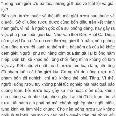
“Trong năm giới Ưu-bà-tắc, những gì thuộc về thật-tội và giá-
tội?
Bốn giới trước thuộc về thật-tội, một giới rượu sau thuộc về
giá-tội. Sở dĩ uống rượu được cùng bốn điều trên kết thành
năm giới, vì nó là nguồn gốc của sự phóng đãng, hay gây ra
việc phá phạm bốn giới kia. Như vào thời Đức Phật Ca-Diếp,
có một vị Ưu-bà-tắc do xem thường giới thứ năm, nên phóng
tâm uống rượu rồi sanh ra thèm thịt, bắt trộm gà của kẻ khác
đem giết. Người phụ nữ hàng xóm qua tìm gà, lại bị ông hãm
hiếp. Ðến khi kẻ khác hỏi, ông chối rằng mình không có làm
việc ấy. Kết cuộc vì nhất thời bị rượu làm loạn tâm, nên ông
đã phạm luôn cả bốn giới kia. Có người do uống rượu mà
phạm bốn tội nghịch, chỉ trừ không thể phá Tăng. Vì thế,
người uống rượu tuy không phải túc nghiệp mà mắc quả báo
cuồng loạn, bởi rượu hay gây sự mê hoặc điên đảo, khiến
cho chúng-sanh như dại, như ngây. Lại khi đã bị loạn tâm vì
rượu, tất hành giả phải bỏ mất chánh nghiệp như ngồi thiền,
tụng kinh và làm việc chúng. Cho nên uống rượu tuy không
phải là thật-tội, nhưng do các nhân duyên trên, dễ đồng với