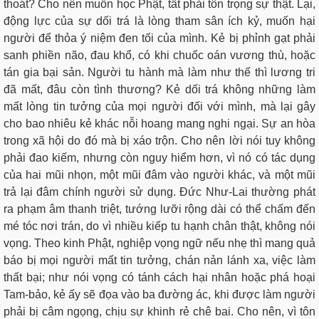
thoát? Cho nên muốn học Phật, tất phải tôn trọng sự thật. Lại,
động lực của sự dối trá là lòng tham sân ích kỷ, muốn hại
người để thỏa ý niệm đen tối của mình. Kẻ bị phỉnh gạt phải
sanh phiền não, đau khổ, có khi chuốc oán vương thù, hoặc
tán gia bại sản. Người tu hành mà làm như thế thì lương tri
đã mất, đâu còn tình thương? Kẻ dối trá không những làm
mất lòng tin tưởng của mọi người đối với mình, mà lại gây
cho bao nhiêu kẻ khác nỗi hoang mang nghi ngại. Sự an hòa
trong xã hội do đó mà bị xáo trộn. Cho nên lời nói tuy không
phải đao kiếm, nhưng còn nguy hiểm hơn, vì nó có tác dụng
của hai mũi nhọn, một mũi đâm vào người khác, và một mũi
trả lại đâm chính người sử dụng. Ðức Như-Lai thường phát
ra phạm âm thanh triệt, tướng lưỡi rộng dài có thể chấm đến
mé tóc nơi trán, do vì nhiều kiếp tu hạnh chân thật, không nói
vọng. Theo kinh Phật, nghiệp vọng ngữ nếu nhẹ thì mang quả
báo bị mọi người mất tin tưởng, chán nản lánh xa, việc làm
thất bại; như nói vọng có tánh cách hại nhân hoặc phá hoại
Tam-bảo, kẻ ấy sẽ đọa vào ba đường ác, khi được làm người
phải bị câm ngọng, chịu sự khinh rẻ chê bai. Cho nên, vì tôn