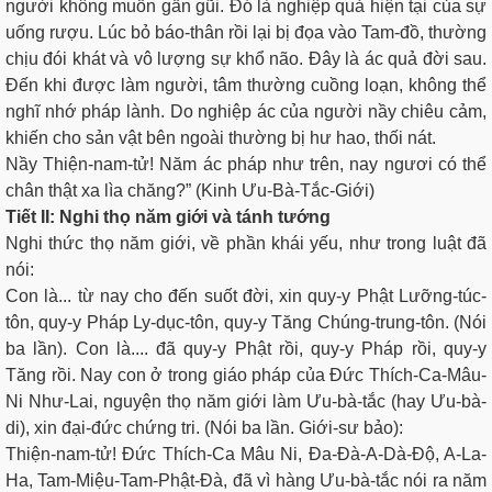
người không muốn gần gũi. Ðó là nghiệp quả hiện tại của sự
uống rượu. Lúc bỏ báo-thân rồi lại bị đọa vào Tam-đồ, thường
chịu đói khát và vô lượng sự khổ não. Ðây là ác quả đời sau.
Ðến khi được làm người, tâm thường cuồng loạn, không thể
nghĩ nhớ pháp lành. Do nghiệp ác của người nầy chiêu cảm,
khiến cho sản vật bên ngoài thường bị hư hao, thối nát.
Nầy Thiện-nam-tử! Năm ác pháp như trên, nay ngươi có thể
chân thật xa lìa chăng?” (Kinh Ưu-Bà-Tắc-Giới)
Tiết II: Nghi thọ năm giới và tánh tướng
Nghi thức thọ năm giới, về phần khái yếu, như trong luật đã
nói:
Con là... từ nay cho đến suốt đời, xin quy-y Phật Lưỡng-túc-
tôn, quy-y Pháp Ly-dục-tôn, quy-y Tăng Chúng-trung-tôn. (Nói
ba lần). Con là.... đã quy-y Phật rồi, quy-y Pháp rồi, quy-y
Tăng rồi. Nay con ở trong giáo pháp của Ðức Thích-Ca-Mâu-
Ni Như-Lai, nguyện thọ năm giới làm Ưu-bà-tắc (hay Ưu-bà-
di), xin đại-đức chứng tri. (Nói ba lần. Giới-sư bảo):
Thiện-nam-tử! Ðức Thích-Ca Mâu Ni, Ða-Đà-A-Dà-Độ, A-La-
Ha, Tam-Miệu-Tam-Phật-Ðà, đã vì hàng Ưu-bà-tắc nói ra năm