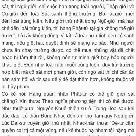
sát, thì Ngũ-giới, chỉ cuộc hạn trong loài người, Thập-giới và
Cụ-giới đến loài Súc-sanh thông thường, Bồ-Tát-giới mới
đến loài trùng kiến. Nếu giới thứ nhất trong Ngũ-giới mà hạn
chế đến loài trùng kiến, thì hàng Phật-tử tại-gia không thể giữ
được”. Lời ấy không đúng, vì tất cả loài hữu-tình đều có sanh
mạng, nếu giết hại, quyết định sẽ mang ác báo. Như người
chưa ăn chay trường được, có thể mua những vật đã chết
hoặc bị làm thịt rồi, không nên tự mình giết hay bảo người
khác giết. Ðến như loài ruồi muỗi trùng kiến, duy trừ trường
hợp biết mà cố sát mới phạm giới, còn ngộ sát thì chỉ cần ăn
năn sám hối và từ sau để ý dè dặt thêm hơn, không thuộc về
lỗi hủy phạm.
Có kẻ nói: Hàng quân nhân Phật-tử có thể giữ giới sát
chăng? Xin thưa: Theo nghĩa phương tiện thì có thể được.
Như thuở xưa, Nguyên-Khuê thiền-sư ở Trung-Hoa sau khi
đắc đạo, có thần Ðông-Nhạc đến xin thọ Tam-quy Ngũ-giới.
Lúc Ðại-sư truyền giới thứ nhất, Nhạc-thần thưa: “Đệ-tử cầm
quyền cai trị cả một vùng, nếu kẻ thuộc hạ phạm tội nặng mà