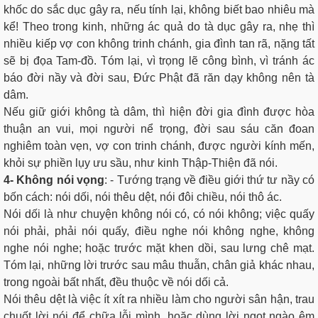
khốc do sắc dục gây ra, nếu tính lại, không biết bao nhiêu mà
kể! Theo trong kinh, những ác quả do tà dục gây ra, nhẹ thì
nhiều kiếp vợ con không trinh chánh, gia đình tan rã, nặng tất
sẽ bị đọa Tam-đồ. Tóm lại, vì trọng lẽ công bình, vì tránh ác
báo đời nầy và đời sau, Đức Phật đã răn dạy không nên tà
dâm.
Nếu giữ giới không tà dâm, thì hiện đời gia đình được hòa
thuận an vui, mọi người nể trọng, đời sau sáu căn đoan
nghiêm toàn vẹn, vợ con trinh chánh, được người kính mến,
khỏi sự phiền lụy ưu sầu, như kinh Thập-Thiện đã nói.
4- Không nói vọng
: - Tướng trạng về điều giới thứ tư nầy có
bốn cách: nói dối, nói thêu dệt, nói đôi chiều, nói thô ác.
Nói dối là như chuyện không nói có, có nói không; việc quấy
nói phải, phải nói quấy, điều nghe nói không nghe, không
nghe nói nghe; hoặc trước mặt khen dồi, sau lưng chê mạt.
Tóm lại, những lời trước sau mâu thuẫn, chân giả khác nhau,
trong ngoài bất nhất, đều thuộc về nói dối cả.
Nói thêu dệt là việc ít xít ra nhiều làm cho người sân hận, trau
chuốt lời nói để chữa lỗi mình, hoặc dùng lời ngọt ngào êm