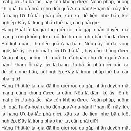
mất giới Ưu-bà-tắc, hãy còn không được Noãn-pháp, huống
chi quả Tu-đà-hoàn cho đến quả A-na-hàm! Phạm lỗi nầy, tức
là hạng Ưu-bà-tắc phá giới, xấu xa, đê tiện, nhơ bẩn, kiết
nghiệp. Ðây là trọng pháp thứ hai, cần phải giữ.
Hàng Phật-tử tại-gia thọ giới rồi, dù gặp nhân duyên mất
mạng, cũng không được nói lời hư dối, như bảo: tôi đã được
Bất-tịnh-quán, cho đến quả A-na-hàm. Nếu gây tội đại vọng
ngữ, kẻ ấy liền bị mất giới Ưu-bà-tắc, hãy còn không được
Noãn-pháp, huống chi quả Tu-đà-hoàn cho đến quả A-na-
hàm! Phạm lỗi nầy, tức là hạng Ưu-bà-tắc phá giới, xấu xa,
đê tiện, nhơ bẩn, kiết nghiệp. Ðây là trọng pháp thứ ba, cần
phải giữ!
Hàng Phật-tử tại-gia đã thọ giới rồi, dù gặp nhân duyên mất
mạng, cũng không được tà dâm. Nếu tà dâm, kẻ ấy liền bị
mất giới Ưu-bà-tắc, hãy còn không được Noãn-pháp, huống
chi quả Tu-đà-hoàn cho đến quả A-na-hàm! Phạm lỗi nầy, tức
là hạng Ưu-bà-tắc phá giới, xấu xa, đê tiện, nhơ bẩn, kiết
nghiệp. Ðây là trọng pháp thứ tư, cần phải giữ!
Hàng Phật-tử tại-gia đã thọ giới rồi, dù gặp nhân duyên mất