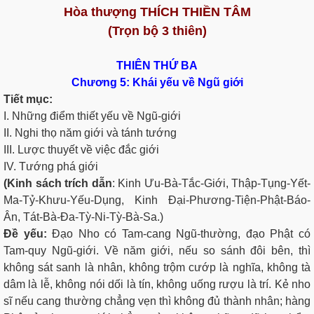
Hòa thượng THÍCH THIỀN TÂM
(Trọn bộ 3 thiên)
THIÊN THỨ BA
Chương 5: Khái yếu về Ngũ
giới
Tiết mục:
I. Những điểm thiết yếu về Ngũ-giới
II. Nghi thọ năm giới và tánh tướng
III. Lược thuyết về việc đắc giới
IV. Tướng phá giới
(Kinh sách trích dẫn
: Kinh Ưu-Bà-Tắc-Giới, Thập-Tụng-Yết-
Ma-Tỷ-Khưu-Yếu-Dụng, Kinh Ðại-Phương-Tiện-Phật-Báo-
Ân, Tát-Bà-Ða-Tỳ-Ni-Tỳ-Bà-Sa.)
Ðề yếu:
Ðạo Nho có Tam-cang Ngũ-thường, đạo Phật có
Tam-quy Ngũ-giới. Về năm giới, nếu so sánh đôi bên, thì
không sát sanh là nhân, không trộm cướp là nghĩa, không tà
dâm là lễ, không nói dối là tín, không uống rượu là trí. Kẻ nho
sĩ nếu cang thường chẳng vẹn thì không đủ thành nhân; hàng