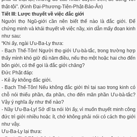
thật-tội”. (Kinh Ðại-Phương-Tiện-Phật-Báo-Ân)
Tiết III: Lược thuyết về việc đắc giới
Người thọ Ngũ-giới cần nên biết thế nào là đắc giới. Ðể
chứng minh và khái thuyết về việc nầy, xin dẫn mấy đoạn kinh
như sau:
“Khi ấy, ngài Ưu-Ba-Ly thưa:
- Bạch Thế-Tôn! Người thọ giới Ưu-bà-tắc, trong trường hợp
thấy mình khó giữ đủ năm điều, nếu thọ một hoặc hai cho đến
bốn giới, có thể gọi là đắc giới chăng?
Ðức Phật đáp:
- Kẻ ấy không đắc giới.
- Bạch Thế-Tôn! Nếu không đắc giới thì tại sao trong kinh có
chỗ nói thiểu phần, đa phần, cho đến mãn phần Ưu-bà-tắc?
Vậy ý nghĩa ấy như thế nào?
- Nầy Ưu-Ba-Ly! Sở dĩ ta nói lời ấy, vì muốn thuyết minh công
đức trì giới nhiều hoặc ít, chớ không phải nói có cách thọ giới
như vậy.
Ưu-Ba-Ly lại thưa: