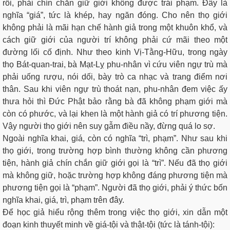
rồi, phải chín chắn giữ giới không được trái phạm. Ðây là
nghĩa “giá”, tức là khép, hay ngăn đóng. Cho nên thọ giới
không phải là mãi hạn chế hành giả trong một khuôn khổ, và
cách giữ giới của người trí không phải cứ mãi theo một
đường lối cố định. Như theo kinh Vị-Tằng-Hữu, trong ngày
thọ Bát-quan-trai, bà Mạt-Lỵ phu-nhân vì cứu viên ngự trù mà
phải uống rượu, nói dối, bày trò ca nhạc và trang điểm nơi
thân. Sau khi viên ngự trù thoát nạn, phu-nhân đem việc ấy
thưa hỏi thì Đức Phật bảo rằng bà đã không phạm giới mà
còn có phước, và lại khen là một hành giả có trí phương tiện.
Vậy người thọ giới nên suy gẫm điều nầy, đừng quá lo sợ.
Ngoài nghĩa khai, giá, còn có nghĩa “trì, phạm”. Như sau khi
thọ giới, trong trường hợp bình thường không cần phương
tiện, hành giả chín chắn giữ giới gọi là “trì”. Nếu đã thọ giới
mà không giữ, hoặc trường hợp không đáng phương tiện mà
phương tiện gọi là “phạm”. Người đã thọ giới, phải ý thức bốn
nghĩa khai, giá, trì, phạm trên đây.
Ðể học giả hiểu rộng thêm trong việc thọ giới, xin dẫn một
đoạn kinh thuyết minh về giá-tội và thật-tội (tức là tánh-tội):