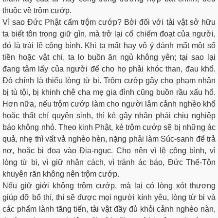
thuộc về trộm cướp.
Vì sao Đức Phật cấm trộm cướp? Bởi đối với tài vật sở hữu
ta biết tôn trọng giữ gìn, mà trở lại cố chiếm đoạt của người,
đó là trái lẽ công bình. Khi ta mất hay vô ý đánh mất một số
tiền hoặc vật chi, ta lo buồn ăn ngủ không yên; tại sao lại
đang tâm lấy của người để cho họ phải khóc than, đau khổ.
Ðó chính là thiếu lòng từ bi. Trộm cướp gây cho phạm nhân
bị tù tội, bị khinh chê cha mẹ gia đình cũng buồn rầu xấu hổ.
Hơn nữa, nếu trộm cướp làm cho người lâm cảnh nghèo khổ
hoặc thất chí quyên sinh, thì kẻ gây nhân phải chịu nghiệp
báo không nhỏ. Theo kinh Phật, kẻ trộm cướp sẽ bị những ác
quả, nhẹ thì vất vả nghèo hèn, nặng phải làm Súc-sanh để trả
nợ, hoặc bị đọa vào Địa-ngục. Cho nên vì lẽ công bình, vì
lòng từ bi, vì giữ nhân cách, vì tránh ác báo, Ðức Thế-Tôn
khuyên răn không nên trộm cướp.
Nếu giữ giới không trộm cướp, mà lại có lòng xót thương
giúp đỡ bố thí, thì sẽ được mọi người kính yêu, lòng từ bi và
các phẩm lành tăng tiến, tài vật đầy đủ khỏi cảnh nghèo nàn,