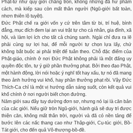
Phật-tử như quy giới chẳng tròn, không những đã hư phẩm
cách, mà kiếp sau còn mất thân người (Ngũ-giới bất toàn,
nhơn thiên lộ tuyệt).
Ðức Phật chế ra giới vốn y cứ trên tâm từ bi, trí huệ, bình
đẳng, mục đích đem lại an vui trật tự cho cá nhân, gia đình, xã
hội, và làm lợi ích cho tất cả chúng sanh. Ngài chỉ đưa ra lẽ
phải cùng sự lợi hại, để mỗi người tự chọn lựa lấy, chứ
không bắt buộc ai phải triệt để tuân theo. Chỗ đặc điểm của
Phật-giáo, chính ở nơi Đức Phật không phải là một đấng uy
quyền độc tôn, tự ý giữ phần thưởng phạt. Bởi theo đạo Phật,
một hành động, lời nói hoặc ý nghĩ tốt hay xấu, tự nó đã mang
theo ảnh hưởng vui khổ, hay phần thưởng phạt rồi. Vậy Ðức
Thích-Ca chỉ là một vị hướng dẫn sáng suốt, còn kết quả vui
khổ chính ở nơi người biết chọn đường.
Năm giới sau đây tuy dường đơn sơ, nhưng nó lại là căn bản
của các giới. Nếu giữ tròn Ngũ-giới, hành giả sẽ duy trì được
thiện căn, không mất thân trời, người và đã có nền tảng để
bước lên các nấc thang cao như Thập-giới, Cụ-túc giới, Bồ-
Tát giới, cho đến quả Vô-thượng-bồ-đề.