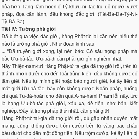
hòa hợp Tăng, làm hoen ố Tỷ-khưu-ni, tặc trụ, độ người vượt
pháp, đọa căn lành, đều không đắc giới. (Tát-Bà-Ða-Tỳ-Ni-
Tỳ-Bà-Sa)
Tiết IV: Tướng phá giới
Ðã biết qua việc đắc giới, hàng Phật-tử lại cần nên hiểu thế
nào là tướng phá giới. Như đoạn kinh sau:
... “Ðã truyền giới xong, lại nên bảo: Có sáu trọng pháp mà
bậc Ưu-bà-tắc, Ưu-bà-di cần phải giữ gìn nghiêm nhặt:
Nầy Thiện-nam-tử! Hàng Phật-tử tại-gia đã thọ giới rồi, trên từ
thánh-nhơn dưới cho đến loài trùng kiến, đều không được cố
tâm giết. Nếu tự mình giết hoặc bảo người giết, kẻ ấy liền bị
mất giới Ưu-bà-tắc, hãy còn không được Noãn-pháp, huống
chi quả Tu-đà-hoàn cho đến quả A-na-hàm! Phạm lỗi nầy, tức
là hạng Ưu-bà-tắc phá giới, xấu xa, đê tiện, nhơ bẩn, kiết
nghiệp. Ðây là trọng pháp thứ nhất, cần phải giữ!
Hàng Phật-tử tại-gia đã thọ giới rồi, dù gặp nhân duyên mất
mạng, cũng không được trộm cướp trên từ vàng bạc châu
báu dưới cho đến một đồng tiền. Nếu trộm cướp, kẻ ấy liền bị