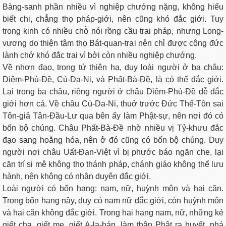
Bàng-sanh phần nhiều vì nghiệp chướng nặng, không hiểu
biết chi, chẳng thọ pháp-giới, nên cũng khó đắc giới. Tuy
trong kinh có nhiều chỗ nói rồng cầu trai pháp, nhưng Long-
vương do thiện tâm thọ Bát-quan-trai nên chỉ được công đức
lành chớ khó đắc trai vì bởi còn nhiều nghiệp chướng.
Về nhơn đạo, trong tứ thiên hạ, duy loài người ở ba châu:
Diêm-Phù-Đề, Cù-Da-Ni, và Phất-Bà-Đề, là có thể đắc giới.
Lại trong ba châu, riêng người ở châu Diêm-Phù-Đề dễ đắc
giới hơn cả. Về châu Cù-Da-Ni, thuở trước Ðức Thế-Tôn sai
Tôn-giả Tân-Ðầu-Lư qua bên ấy làm Phật-sự, nên nơi đó có
bốn bộ chúng. Châu Phất-Bà-Đề nhờ nhiều vị Tỷ-khưu đắc
đạo sang hoằng hóa, nên ở đó cũng có bốn bộ chúng. Duy
người nơi châu Uất-Đan-Việt vì bị phước báo ngăn che, lại
căn trí si mê không thọ thánh pháp, chánh giáo không thể lưu
hành, nên không có nhân duyên đắc giới.
Loài người có bốn hạng: nam, nữ, huỳnh môn và hai căn.
Trong bốn hạng nầy, duy có nam nữ đắc giới, còn huỳnh môn
và hai căn không đắc giới. Trong hai hạng nam, nữ, những kẻ
giết cha, giết mẹ, giết A-la-hán, làm thân Phật ra huyết, phá