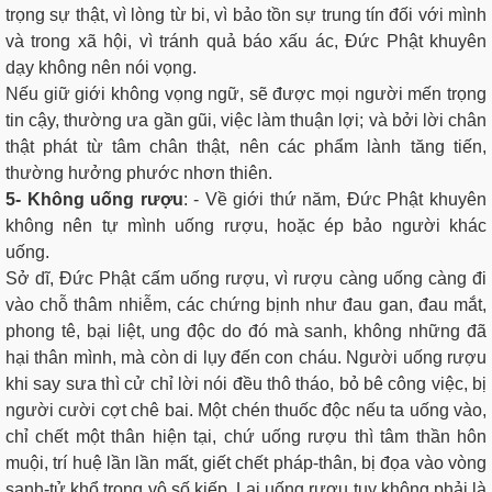
trọng sự thật, vì lòng từ bi, vì bảo tồn sự trung tín đối với mình
và trong xã hội, vì tránh quả báo xấu ác, Đức Phật khuyên
dạy không nên nói vọng.
Nếu giữ giới không vọng ngữ, sẽ được mọi người mến trọng
tin cậy, thường ưa gần gũi, việc làm thuận lợi; và bởi lời chân
thật phát từ tâm chân thật, nên các phẩm lành tăng tiến,
thường hưởng phước nhơn thiên.
5- Không uống rượu
: - Về giới thứ năm, Đức Phật khuyên
không nên tự mình uống rượu, hoặc ép bảo người khác
uống.
Sở dĩ, Đức Phật cấm uống rượu, vì rượu càng uống càng đi
vào chỗ thâm nhiễm, các chứng bịnh như đau gan, đau mắt,
phong tê, bại liệt, ung độc do đó mà sanh, không những đã
hại thân mình, mà còn di lụy đến con cháu. Người uống rượu
khi say sưa thì cử chỉ lời nói đều thô tháo, bỏ bê công việc, bị
người cười cợt chê bai. Một chén thuốc độc nếu ta uống vào,
chỉ chết một thân hiện tại, chứ uống rượu thì tâm thần hôn
muội, trí huệ lần lần mất, giết chết pháp-thân, bị đọa vào vòng
sanh-tử khổ trong vô số kiếp. Lại uống rượu tuy không phải là