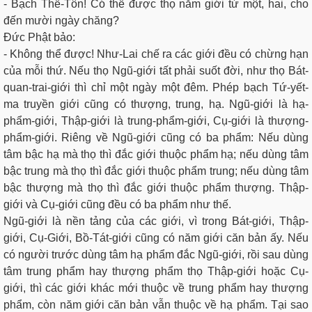
- Bạch Thế-Tôn! Có thể được thọ năm giới từ một, hai, cho
đến mười ngày chăng?
Ðức Phật bảo:
- Không thể được! Như-Lai chế ra các giới đều có chừng hạn
của mỗi thứ. Nếu thọ Ngũ-giới tất phải suốt đời, như thọ Bát-
quan-trai-giới thì chỉ một ngày một đêm. Phép bạch Tứ-yết-
ma truyền giới cũng có thượng, trung, hạ. Ngũ-giới là hạ-
phẩm-giới, Thập-giới là trung-phẩm-giới, Cụ-giới là thượng-
phẩm-giới. Riêng về Ngũ-giới cũng có ba phẩm: Nếu dùng
tâm bậc hạ mà thọ thì đắc giới thuộc phẩm hạ; nếu dùng tâm
bậc trung mà thọ thì đắc giới thuộc phẩm trung; nếu dùng tâm
bậc thượng mà thọ thì đắc giới thuộc phẩm thượng. Thập-
giới và Cụ-giới cũng đều có ba phẩm như thế.
Ngũ-giới là nền tảng của các giới, vì trong Bát-giới, Thập-
giới, Cụ-Giới, Bồ-Tát-giới cũng có năm giới căn bản ấy. Nếu
có người trước dùng tâm hạ phẩm đắc Ngũ-giới, rồi sau dùng
tâm trung phẩm hay thượng phẩm thọ Thập-giới hoặc Cụ-
giới, thì các giới khác mới thuộc về trung phẩm hay thượng
phẩm, còn năm giới căn bản vẫn thuộc về hạ phẩm. Tại sao