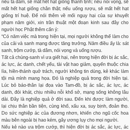
nếu tà dâm, sẽ mất hết hạt giống thanh tịnh; nếu nói vọng, sẽ
mất hết hạt giống chân thật; nếu uống rượu, sẽ mất hết hạt
giống trí huệ. Ðể nói thêm về mối nguy hại của sự khuyết
phạm năm giới, xin trần thuật một đoạn kinh sau đây cho
người học Phật thêm cẩn ý:
“Có năm việc mà trong hiện tại, mọi người không thể làm cho
của cải và sanh mạng được tăng trưởng. Năm điều ấy là: sát
sanh, trộm cướp, tà dâm, nói vọng và uống rượu.
Tất cả chúng-sanh vì ưa giết hại, nên trong hiện đời bị ác sắc,
ác lực, ác danh, chết yểu, tài vật hao giảm, quyến thuộc chia
lìa, hiền-thánh quở trách, người không tin dùng, kẻ khác làm
tội mà mình mang họa. Ðó là nghiệp quả trong đời hiện tại.
Lúc bỏ báo-thân lại đọa vào Tam-đồ, bị ác sắc, ác lực, ác
danh, đói khát, chịu nhiều nỗi khổ sở, mạng sống không lâu
dài. Ðây là nghiệp quả ở đời sau. Ðến khi được làm người,
lại chịu thân bần tiện, cùng khổ, xấu xa, suy bịnh, đoản thọ.
Do sức nghiệp ác của đương nhơn, khiến cho ngũ cốc hoa
màu bên ngoài bị hao kém, gây ương lụy cho mọi người.
Nếu kẻ nào ưa trộm cướp, thì hiện đời bị ác sắc, ác lực, ác