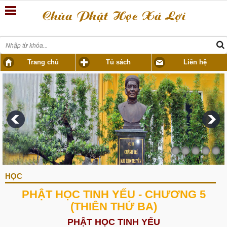
Trang chủ
Tủ sách
Liên hệ
HỌC
PHẬT HỌC TINH YẾU - CHƯƠNG 5
(THIÊN THỨ BA)
PHẬT HỌC TINH YẾU