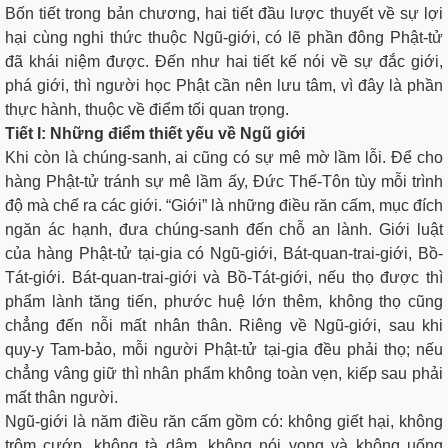
Bốn tiết trong bản chương, hai tiết đầu lược thuyết về sự lợi
hại cùng nghi thức thuộc Ngũ-giới, có lẽ phần đông Phật-tử
đã khái niệm được. Ðến như hai tiết kế nói về sự đắc giới,
phá giới, thì người học Phật cần nên lưu tâm, vì đây là phần
thực hành, thuộc về điểm tối quan trọng.
Tiết I: Những điểm thiết yếu về Ngũ giới
Khi còn là chúng-sanh, ai cũng có sự mê mờ lầm lỗi. Ðể cho
hàng Phật-tử tránh sự mê lầm ấy, Ðức Thế-Tôn tùy mỗi trình
độ mà chế ra các giới. “Giới” là những điều răn cấm, mục đích
ngăn ác hạnh, đưa chúng-sanh đến chỗ an lành. Giới luật
của hàng Phật-tử tại-gia có Ngũ-giới, Bát-quan-trai-giới, Bồ-
Tát-giới. Bát-quan-trai-giới và Bồ-Tát-giới, nếu thọ được thì
phẩm lành tăng tiến, phước huệ lớn thêm, không thọ cũng
chẳng đến nỗi mất nhân thân. Riêng về Ngũ-giới, sau khi
quy-y Tam-bảo, mỗi người Phật-tử tại-gia đều phải thọ; nếu
chẳng vâng giữ thì nhân phẩm không toàn vẹn, kiếp sau phải
mất thân người.
Ngũ-giới là năm điều răn cấm gồm có: không giết hại, không
trộm cướp, không tà dâm, không nói vọng và không uống