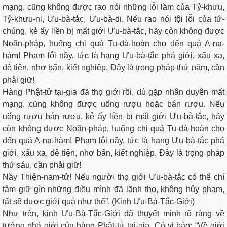
mạng, cũng không được rao nói những lỗi lầm của Tỷ-khưu,
Tỷ-khưu-ni, Ưu-bà-tắc, Ưu-bà-di. Nếu rao nói tội lỗi của tứ-
chúng, kẻ ấy liền bị mất giới Ưu-bà-tắc, hãy còn không được
Noãn-pháp, huống chi quả Tu-đà-hoàn cho đến quả A-na-
hàm! Phạm lỗi nầy, tức là hạng Ưu-bà-tắc phá giới, xấu xa,
đê tiện, nhơ bẩn, kiết nghiệp. Ðây là trọng pháp thứ năm, cần
phải giữ!
Hàng Phật-tử tại-gia đã thọ giới rồi, dù gặp nhân duyên mất
mạng, cũng không được uống rượu hoặc bán rượu. Nếu
uống rượu bán rượu, kẻ ấy liền bị mất giới Ưu-bà-tắc, hãy
còn không được Noãn-pháp, huống chi quả Tu-đà-hoàn cho
đến quả A-na-hàm! Phạm lỗi nầy, tức là hạng Ưu-bà-tắc phá
giới, xấu xa, đê tiện, nhơ bẩn, kiết nghiệp. Ðây là trọng pháp
thứ sáu, cần phải giữ!
Nầy Thiện-nam-tử! Nếu người thọ giới Ưu-bà-tắc có thể chí
tâm giữ gìn những điều mình đã lãnh thọ, không hủy phạm,
tất sẽ được giới quả như thế”. (Kinh Ưu-Bà-Tắc-Giới)
Như trên, kinh Ưu-Bà-Tắc-Giới đã thuyết minh rõ ràng về
tướng phá giới của hàng Phật-tử tại-gia. Có vị bảo: “Về giới