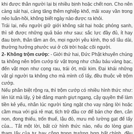
khi được thân người lại bị nhiều bịnh hoặc chết non. Cho nên
càng sát hại, càng tăng thêm nghiệp khổ, mãi xoay vần trong
nẻo luân-hồi, không biết ngày nào được ra khỏi.
Trái lại, nếu người giữ giới không sát hại hoặc phóng sanh,
thì sẽ được những quả báo như sau: sắc lực đầy đủ, ít hay
đau bịnh, thân tâm an ổn, mọi người yêu kính, thọ số lâu dài,
thường hưởng phước vui ở cõi trời hoặc cõi người.
2- Không trộm cướp:
- Giới thứ hai, Đức Phật khuyên chúng
ta không nên trộm cướp từ vật trọng như châu báu vàng bạc,
đến vật mọn như cọng rau, trái ớt, mũi kim. Ðại khái những
vật gì người ta không cho mà mình cố lấy, đều thuộc về trộm
cướp.
Nếu phân biệt rộng ra, thì trộm cướp có nhiều hình thức như:
lén lút mà lấy, ỷ bè đảng mạnh giựt ngang, cậy quyền thế làm
tiền kẻ yếu, nhân lúc người túng ngặt cho vay nặng lời hoặc
cầm mua với giá rẻ mạt, tích trữ đầu cơ để bán chợ đen, cân
non, đong thiếu, trốn thuế, lậu đò, mưu mô lường gạt để lấy
của... Tắt một lời, bất cứ hình thức nào, nếu do lòng gian
tham lấy của tư hay công trong trường hợp bất chính, đều