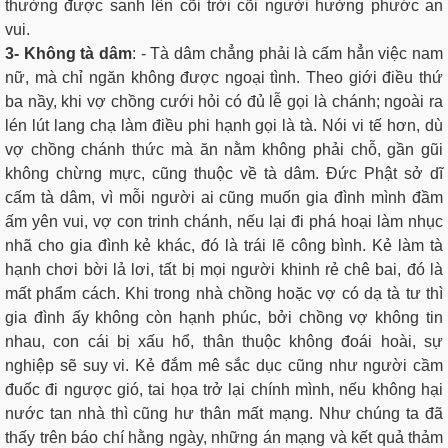
thường được sanh lên cõi trời cõi người hưởng phước an
vui.
3- Không tà dâm
: - Tà dâm chẳng phải là cấm hẳn việc nam
nữ, mà chỉ ngăn không được ngoại tình. Theo giới điều thứ
ba nầy, khi vợ chồng cưới hỏi có đủ lễ gọi là chánh; ngoài ra
lén lút lang chạ làm điều phi hạnh gọi là tà. Nói vi tế hơn, dù
vợ chồng chánh thức mà ăn nằm không phải chỗ, gần gũi
không chừng mực, cũng thuộc về tà dâm. Ðức Phật sở dĩ
cấm tà dâm, vì mỗi người ai cũng muốn gia đình mình đầm
ấm yên vui, vợ con trinh chánh, nếu lại đi phá hoại làm nhục
nhã cho gia đình kẻ khác, đó là trái lẽ công bình. Kẻ làm tà
hạnh chơi bời lả lơi, tất bị mọi người khinh rẻ chê bai, đó là
mất phẩm cách. Khi trong nhà chồng hoặc vợ có dạ tà tư thì
gia đình ấy không còn hạnh phúc, bởi chồng vợ không tin
nhau, con cái bị xấu hổ, thân thuộc không đoái hoài, sự
nghiệp sẽ suy vi. Kẻ đắm mê sắc dục cũng như người cầm
đuốc đi ngược gió, tai họa trở lại chính mình, nếu không hại
nước tan nhà thì cũng hư thân mất mạng. Như chúng ta đã
thấy trên báo chí hằng ngày, những án mạng và kết quả thảm