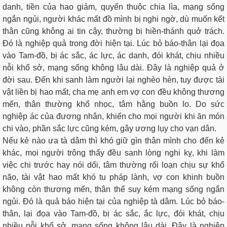
danh, tiền của hao giảm, quyến thuộc chia lìa, mạng sống
ngắn ngủi, người khác mất đồ mình bị nghi ngờ, dù muốn kết
thân cũng không ai tin cậy, thường bị hiền-thánh quở trách.
Ðó là nghiệp quả trong đời hiện tại. Lúc bỏ báo-thân lại đọa
vào Tam-đồ, bị ác sắc, ác lực, ác danh, đói khát, chịu nhiều
nỗi khổ sở, mạng sống không lâu dài. Ðây là nghiệp quả ở
đời sau. Ðến khi sanh làm người lại nghèo hèn, tuy được tài
vật liền bị hao mất, cha mẹ anh em vợ con đều không thương
mến, thân thường khổ nhọc, tâm hằng buồn lo. Do sức
nghiệp ác của đương nhân, khiến cho mọi người khi ăn món
chi vào, phần sắc lực cũng kém, gây ương lụy cho vạn dân.
Nếu kẻ nào ưa tà dâm thì khó giữ gìn thân mình cho đến kẻ
khác, mọi người trông thấy đều sanh lòng nghi kỵ, khi làm
việc chi trước hay nói dối, tâm thường rối loạn chịu sự khổ
não, tài vật hao mất khó tu pháp lành, vợ con khinh buồn
không còn thương mến, thân thể suy kém mạng sống ngắn
ngủi. Ðó là quả báo hiện tại của nghiệp tà dâm. Lúc bỏ báo-
thân, lại đọa vào Tam-đồ, bị ác sắc, ắc lực, đói khát, chịu
nhiều nỗi khổ sở, mạng sống không lâu dài. Ðây là nghiệp