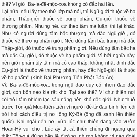
thế? Vì giới Ba-la-đề-mộc-xoa không có đắc hai lần.
Lại nữa, nếu lấy theo thứ lớp mà nói, thì Ngũ-giới thuộc về hạ
phẩm, Thập-giới thuộc về trung phẩm, Cụ-giới thuộc về
thượng phẩm. Nhưng nếu cứ theo tâm mà luận, thì lại khác.
Như có người dùng tâm bậc thượng mà đắc Ngũ-giới, đó
thuộc về thượng phẩm giới. Nếu dùng tâm bậc trung mà đắc
Thập-giới, đó thuộc về trung phẩm giới. Nếu dùng tâm bậc hạ
mà đắc Cụ-giới, đó thuộc về hạ phẩm giới. Vì bởi nghĩa nầy,
nên giới phẩm tùy tâm mà có cao thấp, không nhất định đắc
Cụ-giới là thuộc về thượng phẩm, hay đắc Ngũ-giới là thuộc
về hạ phẩm”. (Kinh Ðại-Phương-Tiện-Phật-Báo-Ân)
Về Ba-la-đề-mộc-xoa, trong ngũ đạo duy có nhơn đạo đắc
giới, còn bốn nẻo kia rất khó. Tại sao thế? Vì chư thiên nơi
cõi trời tâm nhiễm lạc sâu nặng nên khó đắc giới. Như thuở
trước Tôn-giả Mục-Kiền-Liên vì người đệ-tử đau bịnh, lên cõi
trời hỏi cách điều trị nơi ông Kỳ-Bà (ông đã sanh lên thiên
quốc). Khi ngài đến nơi vừa lúc chư thiên đang vào vườn
Hoan-Hỷ vui chơi. Lúc ấy tất cả thiên chúng đi ngang qua
thấy Tôn-giả đứng bên lề đường, nhưng không vị nào đoái