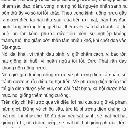
phạm sát, đạo, dâm, vọng, nhưng nó là nguyên nhân sanh ra
bốn thứ ấy vô số tội lỗi khác. Theo trong kinh, uống rượu gây
ra mười điều tai hại như sau: của tiền rơi mất, thân hay đau
bịnh, tăng trưởng lòng giết hại, thêm việc sân hận tranh cãi, trí
huệ lần lần kém, phước đức tiêu mòn, sự nghiệp không
thành, tuổi thọ giảm bớt, thân tâm nhiều khổ, khi chết đọa vào
Địa-ngục.
Nói đại khái, vì tránh đau bịnh, vì giữ phẩm cách, vì bảo tồn
hạt giống trí huệ, vì ngăn ngừa tội lỗi, Đức Phật răn dạy
không nên uống rượu.
Nếu giữ giới không uống rượu, về phương diện cá nhân, sẽ
tránh được mười điều tai hại trên. Về phương diện đoàn thể
thì gia đình được yên vui, con cái ít tật bịnh, xã hội được hòa
mục, nòi giống thêm hùng cường.
Trên đây chỉ kể lược qua về điều lợi hại của sự giữ và phạm
năm giới. Ðứng về chiều sâu, tức là phương diện chủng tử
mà nói, thì như chư Tổ đã dạy: nếu sát sanh, sẽ mất hết hạt
giống từ bi; nếu trộm cướp, sẽ mất hết hạt giống phước đức,