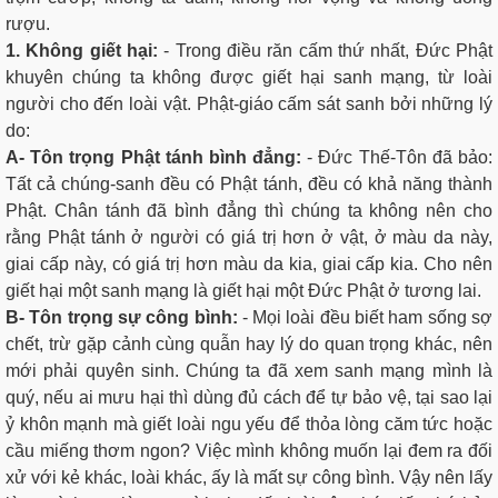
rượu.
1. Không giết hại:
- Trong điều răn cấm thứ nhất, Đức Phật
khuyên chúng ta không được giết hại sanh mạng, từ loài
người cho đến loài vật. Phật-giáo cấm sát sanh bởi những lý
do:
A- Tôn trọng Phật tánh bình đẳng:
- Ðức Thế-Tôn đã bảo:
Tất cả chúng-sanh đều có Phật tánh, đều có khả năng thành
Phật. Chân tánh đã bình đẳng thì chúng ta không nên cho
rằng Phật tánh ở người có giá trị hơn ở vật, ở màu da này,
giai cấp này, có giá trị hơn màu da kia, giai cấp kia. Cho nên
giết hại một sanh mạng là giết hại một Đức Phật ở tương lai.
B- Tôn trọng sự công bình:
- Mọi loài đều biết ham sống sợ
chết, trừ gặp cảnh cùng quẫn hay lý do quan trọng khác, nên
mới phải quyên sinh. Chúng ta đã xem sanh mạng mình là
quý, nếu ai mưu hại thì dùng đủ cách để tự bảo vệ, tại sao lại
ỷ khôn mạnh mà giết loài ngu yếu để thỏa lòng căm tức hoặc
cầu miếng thơm ngon? Việc mình không muốn lại đem ra đối
xử với kẻ khác, loài khác, ấy là mất sự công bình. Vậy nên lấy