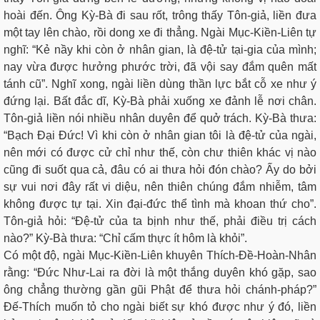
hoài đến. Ông Kỳ-Bà đi sau rốt, trông thấy Tôn-giả, liền đưa
một tay lên chào, rồi dong xe đi thẳng. Ngài Mục-Kiền-Liên tự
nghĩ: “Kẻ nầy khi còn ở nhân gian, là đệ-tử tại-gia của mình;
nay vừa được hưởng phước trời, đã vội say đắm quên mất
tánh cũ”. Nghĩ xong, ngài liền dùng thần lực bắt cỗ xe như ý
đứng lại. Bất đắc dĩ, Kỳ-Bà phải xuống xe đảnh lễ nơi chân.
Tôn-giả liền nói nhiều nhân duyên để quở trách. Kỳ-Bà thưa:
“Bạch Ðại Ðức! Vì khi còn ở nhân gian tôi là đệ-tử của ngài,
nên mới có được cử chỉ như thế, còn chư thiên khác vị nào
cũng đi suốt qua cả, đâu có ai thưa hỏi đón chào? Ấy do bởi
sự vui nơi đây rất vi diệu, nên thiên chúng đắm nhiễm, tâm
không được tự tại. Xin đại-đức thể tình mà khoan thứ cho”.
Tôn-giả hỏi: “Đệ-tử của ta bịnh như thế, phải điều trị cách
nào?” Kỳ-Bà thưa: “Chỉ cấm thực ít hôm là khỏi”.
Có một độ, ngài Mục-Kiền-Liên khuyên Thích-Ðề-Hoàn-Nhân
rằng: “Ðức Như-Lai ra đời là một thắng duyên khó gặp, sao
ông chẳng thường gần gũi Phật để thưa hỏi chánh-pháp?”
Ðế-Thích muốn tỏ cho ngài biết sự khó được như ý đó, liền