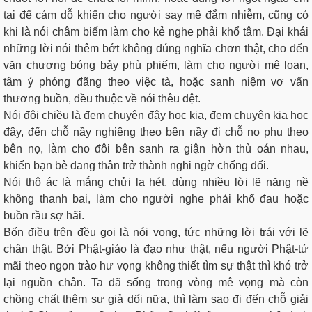
tai để cám dỗ khiến cho người say mê đắm nhiễm, cũng có
khi là nói châm biếm làm cho kẻ nghe phải khổ tâm. Ðại khái
những lời nói thêm bớt không đúng nghĩa chơn thật, cho đến
văn chương bóng bảy phù phiếm, làm cho người mê loạn,
tâm ý phóng đãng theo việc tà, hoặc sanh niệm vơ vẩn
thương buồn, đều thuộc về nói thêu dệt.
Nói đôi chiều là đem chuyện đây học kia, đem chuyện kia học
đây, đến chỗ nầy nghiêng theo bên nầy đi chỗ nọ phụ theo
bên nọ, làm cho đôi bên sanh ra giận hờn thù oán nhau,
khiến bạn bè đang thân trở thành nghi ngờ chống đối.
Nói thô ác là mắng chửi la hét, dùng nhiều lời lẽ nặng nề
không thanh bai, làm cho người nghe phải khổ đau hoặc
buồn rầu sợ hãi.
Bốn điều trên đều gọi là nói vọng, tức những lời trái với lẽ
chân thật. Bởi Phật-giáo là đạo như thật, nếu người Phật-tử
mãi theo ngọn trào hư vọng không thiết tìm sự thật thì khó trở
lại nguồn chân. Ta đã sống trong vòng mê vọng mà còn
chồng chất thêm sự giả dối nữa, thì làm sao đi đến chỗ giải