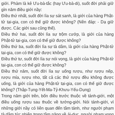
giới. Phàm là kẻ Ưu-bà-tắc (hay Ưu-bà-di), suốt đời phải giữ
gìn năm điều giới nầy:
Ðiều thứ nhất, suốt đời lìa sự sát sanh, là giới của hàng Phật-
tử tại-gia, con có thể giữ được không? (Nên đáp: - Dạ giữ
được. Các giới sau cũng thế).
Ðiều thứ hai, suốt đời lìa sự trộm cướp, là giới của hàng
Phật-tử tại-gia, con có thể giữ được không?
Ðiều thứ ba, suốt đời lìa sự tà dâm, là giới của hàng Phật-tử
tại-gia, con có thể giữ được không?
Ðiều thứ tư, suốt đời lìa sự nói vọng, là giới của hàng Phật-tử
tại-gia, con có thể giữ được không?
Ðiều thứ năm, suốt đời lìa sự uống rượu, như rượu nếp,
rượu mía, rượu nho, tất cả các thứ rượu đều không được
uống, là giới của hàng Phật-tử tại-gia, con có thể giữ được
không? (Thập-Tụng-Yết-Ma-Tỷ-Khưu-Yếu-Dụng)
Trong năm giới trên, bốn điều trước thuộc về tánh-giới, một
điều uống rượu sau thuộc về tướng-giới. Nói tánh-giới, vì
những giới nầy có liên quan đến tâm tánh, như người phạm
tà dâm tức nhiên trong tâm nặng về ái-dục, người phạm vọng