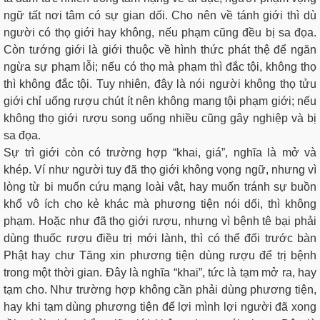
ngữ tất nơi tâm có sự gian dối. Cho nên về tánh giới thì dù
người có thọ giới hay không, nếu phạm cũng đều bị sa đọa.
Còn tướng giới là giới thuộc về hình thức phát thệ để ngăn
ngừa sự phạm lỗi; nếu có thọ mà phạm thì đắc tội, không thọ
thì không đắc tội. Tuy nhiên, đây là nói người không thọ tửu
giới chỉ uống rượu chút ít nên không mang tội phạm giới; nếu
không thọ giới rượu song uống nhiều cũng gây nghiệp và bị
sa đọa.
Sự trì giới còn có trường hợp “khai, giá”, nghĩa là mở và
khép. Ví như người tuy đã thọ giới không vọng ngữ, nhưng vì
lòng từ bi muốn cứu mạng loài vật, hay muốn tránh sự buồn
khổ vô ích cho kẻ khác mà phương tiện nói dối, thì không
phạm. Hoặc như đã thọ giới rượu, nhưng vì bệnh tê bại phải
dùng thuốc rượu điều trị mới lành, thì có thể đối trước bàn
Phật hay chư Tăng xin phương tiện dùng rượu để trị bệnh
trong một thời gian. Ðây là nghĩa “khai”, tức là tạm mở ra, hay
tạm cho. Như trường hợp không cần phải dùng phương tiện,
hay khi tạm dùng phương tiện để lợi mình lợi người đã xong