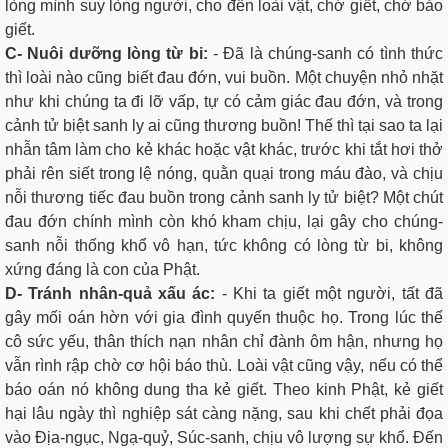
lòng mình suy lòng người, cho đến loài vật, chớ giết, chớ bảo
giết.
C- Nuôi dưỡng lòng từ bi:
- Ðã là chúng-sanh có tình thức
thì loài nào cũng biết đau đớn, vui buồn. Một chuyện nhỏ nhặt
như khi chúng ta đi lỡ vấp, tự có cảm giác đau đớn, và trong
cảnh tử biệt sanh ly ai cũng thương buồn! Thế thì tại sao ta lại
nhẫn tâm làm cho kẻ khác hoặc vật khác, trước khi tắt hơi thở
phải rên siết trong lệ nóng, quằn quại trong máu đào, và chịu
nỗi thương tiếc đau buồn trong cảnh sanh ly tử biệt? Một chút
đau đớn chính mình còn khó kham chịu, lại gây cho chúng-
sanh nỗi thống khổ vô hạn, tức không có lòng từ bi, không
xứng đáng là con của Phật.
D- Tránh nhân-quả xấu ác:
- Khi ta giết một người, tất đã
gây mối oán hờn với gia đình quyến thuộc họ. Trong lúc thế
cô sức yếu, thân thích nạn nhân chỉ đành ôm hận, nhưng họ
vẫn rình rập chờ cơ hội báo thù. Loài vật cũng vậy, nếu có thể
báo oán nó không dung tha kẻ giết. Theo kinh Phật, kẻ giết
hại lâu ngày thì nghiệp sát càng nặng, sau khi chết phải đọa
vào Địa-ngục, Ngạ-quỷ, Súc-sanh, chịu vô lượng sự khổ. Ðến