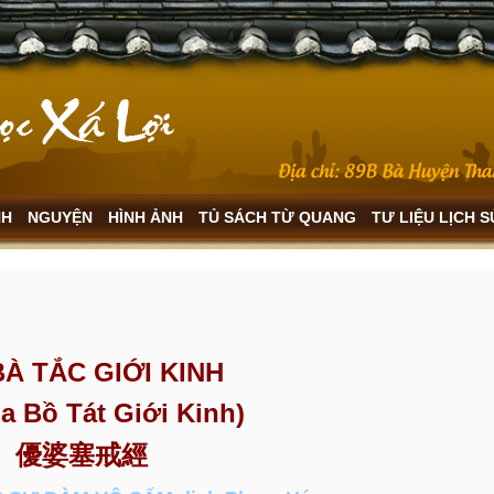
NH
NGUYỆN
HÌNH ẢNH
TỦ SÁCH TỪ QUANG
TƯ LIỆU LỊCH 
À TẮC GIỚI KINH
ia Bồ Tát Giới Kinh)
優婆塞戒經