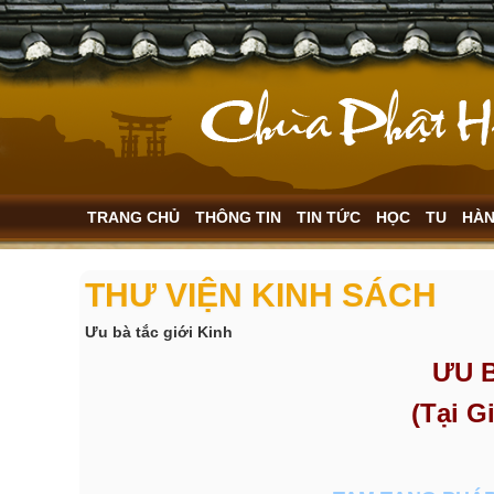
TRANG CHỦ
THÔNG TIN
TIN TỨC
HỌC
TU
HÀ
THƯ VIỆN KINH SÁCH
Ưu bà tắc giới Kinh
ƯU B
(Tại G