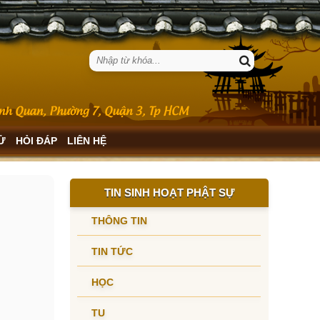
SỬ
HỎI ĐÁP
LIÊN HỆ
TIN SINH HOẠT PHẬT SỰ
THÔNG TIN
TIN TỨC
HỌC
TU