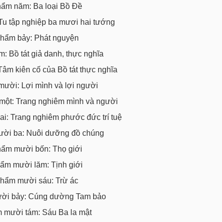
ẩm năm: Ba loại Bồ Đề
Tu tập nghiệp ba mươi hai tướng
hẩm bảy: Phát nguyện
: Bồ tát giả danh, thực nghĩa
âm kiên cố của Bồ tát thực nghĩa
ười: Lợi mình và lợi người
ột: Trang nghiêm mình và người
i: Trang nghiêm phước đức trí tuệ
ời ba: Nuôi dưỡng đồ chúng
ẩm mười bốn: Thọ giới
ẩm mười lăm: Tịnh giới
hẩm mười sáu: Trừ ác
ời bảy: Cúng dường Tam bảo
 mười tám: Sáu Ba la mật