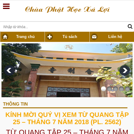
Trang chủ
Tủ sách
Liên hệ
THÔNG TIN
KÍNH MỜI QUÝ VỊ XEM TỪ QUANG TẬP
25 – THÁNG 7 NĂM 2018 (PL. 2562)
TỪ QUANG TẬP 25 – THÁNG 7 NĂM