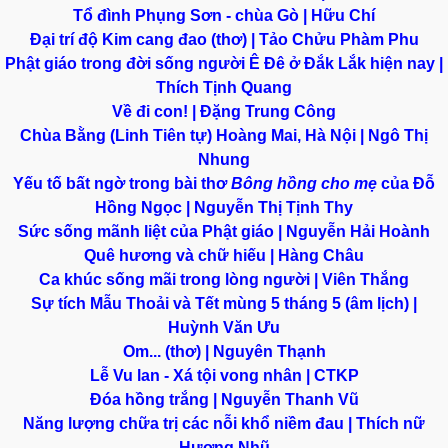
Tổ đình Phụng Sơn - chùa Gò | Hữu Chí
Đại trí độ Kim cang đao (thơ) | Tảo Chửu Phàm Phu
Phật giáo trong đời sống người Ê Đê ở Đắk Lắk hiện nay |
Thích Tịnh Quang
Về đi con! | Đặng Trung Công
Chùa Bằng (Linh Tiên tự) Hoàng Mai, Hà Nội | Ngô Thị
Nhung
Yếu tố bất ngờ trong bài thơ
Bông hồng cho mẹ
của Đỗ
Hồng Ngọc | Nguyễn Thị Tịnh Thy
Sức sống mãnh liệt của Phật giáo | Nguyễn Hải Hoành
Quê hương và chữ hiếu | Hàng Châu
Ca khúc sống mãi trong lòng người | Viên Thắng
Sự tích Mẫu Thoải và Tết mùng 5 tháng 5 (âm lịch) |
Huỳnh Văn Ưu
Om... (thơ) | Nguyên Thạnh
Lễ Vu lan - Xá tội vong nhân | CTKP
Đóa hồng trắng | Nguyễn Thanh Vũ
Năng lượng chữa trị các nỗi khổ niềm đau | Thích nữ
Hương Nhũ