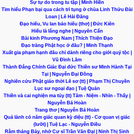
Sự tự do trong tu tập | Minh Hiền
Tìm hiểu Phạn bại qua cách trì tụng ở chùa Linh Thứu Đài
Loan | Lê Hải Đăng
Đạo hiếu, Vu lan báo hiếu (thơ) | Đức Kiên
Hiếu là lắng nghe | Nguyên Cẩn
Bài kinh Phương Nam | Thích Thiện Đạo
Đạo tràng Phật học ở đâu? | Minh Thạnh
Xuất gia phạm hạnh đâu chỉ dành riêng cho giới quý tộc |
Vũ Đình Lâm
Thành Đẳng Chính Giác Đại đức Thiền sư Minh Hành Tại
Tại | Nguyễn Đại Đồng
Nghiên cứu Phật giáo thời Lê sơ (tt) | Phạm Thị Chuyền
Lục sư ngoại đạo | Tuệ Quán
Thiền và cai nghiện ma túy (tt)
Tâm - Niệm - Nhìn - Thấy
|
Nguyễn Bá Hoàn
Trang thơ | Nguyễn Bá Hoàn
Quả lành có năm giác quan kỳ diệu (tt) - Cơ quan vị giác
(lưỡi) | Tuệ Lạc - Nguyễn Điều
Rằm tháng Bảy, nhớ Cư sĩ Trần Văn Đại | Ninh Thị Sinh