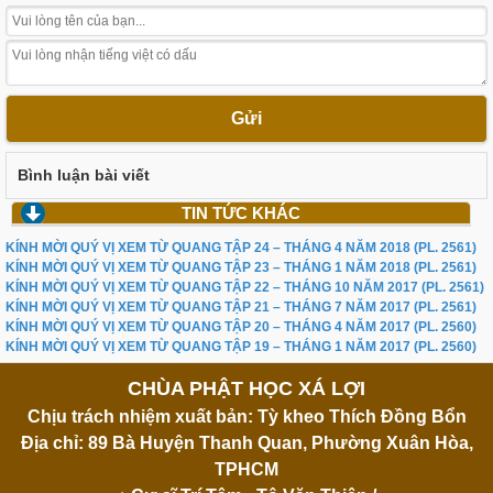
Gửi
Bình luận bài viết
TIN TỨC KHÁC
KÍNH MỜI QUÝ VỊ XEM TỪ QUANG TẬP 24 – THÁNG 4 NĂM 2018 (PL. 2561)
KÍNH MỜI QUÝ VỊ XEM TỪ QUANG TẬP 23 – THÁNG 1 NĂM 2018 (PL. 2561)
KÍNH MỜI QUÝ VỊ XEM TỪ QUANG TẬP 22 – THÁNG 10 NĂM 2017 (PL. 2561)
KÍNH MỜI QUÝ VỊ XEM TỪ QUANG TẬP 21 – THÁNG 7 NĂM 2017 (PL. 2561)
KÍNH MỜI QUÝ VỊ XEM TỪ QUANG TẬP 20 – THÁNG 4 NĂM 2017 (PL. 2560)
KÍNH MỜI QUÝ VỊ XEM TỪ QUANG TẬP 19 – THÁNG 1 NĂM 2017 (PL. 2560)
CHÙA PHẬT HỌC XÁ LỢI
Chịu trách nhiệm xuất bản: Tỳ kheo Thích Đồng Bổn
Địa chỉ: 89 Bà Huyện Thanh Quan, Phường Xuân Hòa,
TPHCM