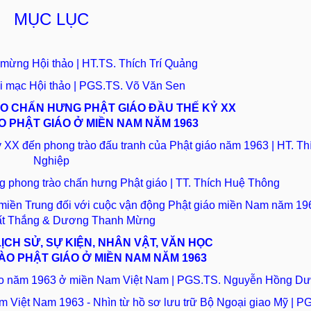
MỤC LỤC
 mừng Hội thảo | HT.TS. Thích Trí Quảng
ai mạc Hội thảo | PGS.TS. Võ Văn Sen
ÀO CHẤN HƯNG PHẬT GIÁO ĐẦU THẾ KỶ XX
 PHẬT GIÁO Ở MIỀN NAM NĂM 1963
ỷ XX đến phong trào đấu tranh của Phật giáo năm 1963 | HT. T
Nghiệp
g phong trào chấn hưng Phật giáo | TT. Thích Huệ Thông
 miền Trung đối với cuộc vận động Phật giáo miền Nam năm 196
ất Thắng & Dương Thanh Mừng
LỊCH SỬ, SỰ KIỆN, NHÂN VẬT, VĂN HỌC
O PHẬT GIÁO Ở MIỀN NAM NĂM 1963
iáo năm 1963 ở miền Nam Việt Nam | PGS.TS. Nguyễn Hồng D
m Việt Nam 1963 - Nhìn từ hồ sơ lưu trữ Bộ Ngoại giao Mỹ | P