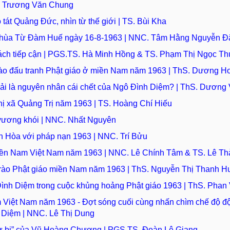
Trương Văn Chung
 tát Quảng Đức, nhìn từ thế giới | TS. Bùi Kha
n chùa Từ Đàm Huế ngày 16-8-1963 | NNC. Tâm Hằng Nguyễn 
cách tiếp cận | PGS.TS. Hà Minh Hồng & TS. Phạm Thị Ngọc Th
trào đấu tranh Phật giáo ở miền Nam năm 1963 | ThS. Dương H
ải là nguyên nhân cái chết của Ngô Đình Diệm? | ThS. Dương
thị xã Quảng Trị năm 1963 | TS. Hoàng Chí Hiếu
vương khói | NNC. Nhất Nguyên
h Hòa với pháp nạn 1963 | NNC. Trí Bửu
 miền Nam Việt Nam năm 1963 | NNC. Lê Chính Tâm & TS. Lê T
 trào Phật giáo miền Nam năm 1963 | ThS. Nguyễn Thị Thanh H
Đình Diệm trong cuộc khủng hoảng Phật giáo 1963 | ThS. Phan
m Việt Nam năm 1963 - Đợt sóng cuối cùng nhấn chìm chế độ độ
 Diệm | NNC. Lê Thị Dung
từ bi” của Vũ Hoàng Chương | PGS.TS. Đoàn Lê Giang