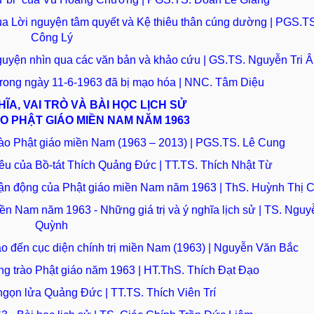
qua Lời nguyện tâm quyết và Kệ thiêu thân cúng dường | PGS.
Công Lý
guyện nhìn qua các văn bản và khảo cứu | GS.TS. Nguyễn Tri 
 trong ngày 11-6-1963 đã bị mạo hóa | NNC. Tâm Diệu
GHĨA, VAI TRÒ VÀ BÀI HỌC LỊCH SỬ
O PHẬT GIÁO MIỀN NAM NĂM 1963
rào Phật giáo miền Nam (1963 – 2013) | PGS.TS. Lê Cung
iêu của Bồ-tát Thích Quảng Đức | TT.TS. Thích Nhật Từ
 vận động của Phật giáo miền Nam năm 1963 | ThS. Huỳnh Thị 
miền Nam năm 1963 - Những giá trị và ý nghĩa lịch sử | TS. Ngu
Quỳnh
o đến cục diện chính trị miền Nam (1963) | Nguyễn Văn Bắc
ong trào Phật giáo năm 1963 | HT.ThS. Thích Đạt Đạo
 ngọn lửa Quảng Đức | TT.TS. Thích Viên Trí