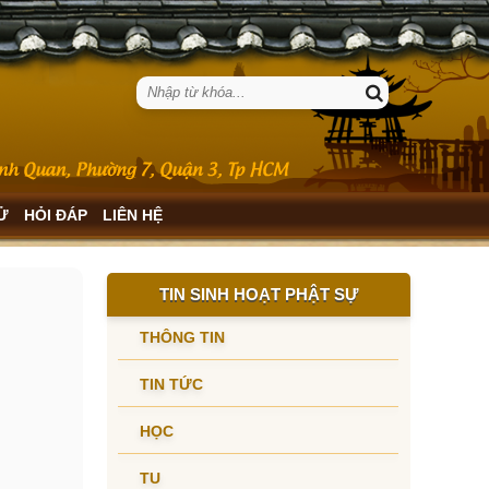
SỬ
HỎI ĐÁP
LIÊN HỆ
TIN SINH HOẠT PHẬT SỰ
THÔNG TIN
TIN TỨC
HỌC
TU