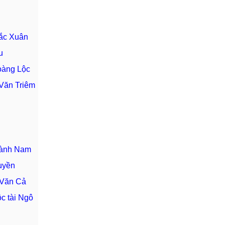
Đắc Xuân
u
oàng Lộc
 Văn Triêm
hành Nam
uyền
 Văn Cả
c tài Ngô