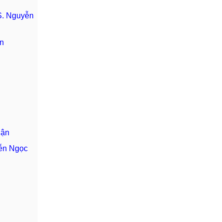
TS. Nguyễn
Ân
Cận
yễn Ngọc