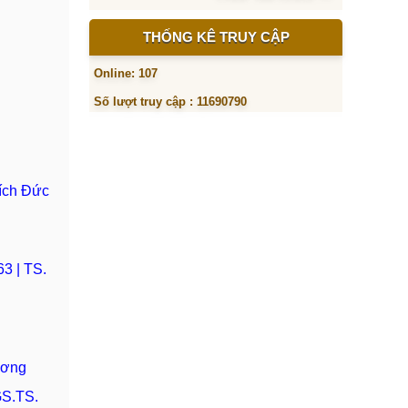
THỐNG KÊ TRUY CẬP
Online: 107
Số lượt truy cập : 11690790
hích Đức
3 | TS.
ương
GS.TS.