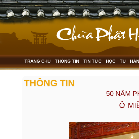
TRANG CHỦ
THÔNG TIN
TIN TỨC
HỌC
TU
HÀ
THÔNG TIN
50 NĂM 
Ở MIỀ