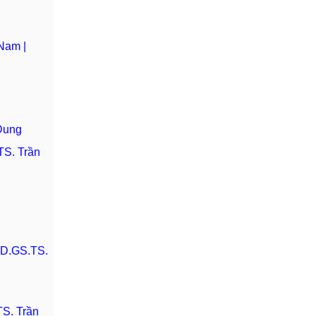
 Nam |
Dung
TS. Trần
ND.GS.TS.
TS. Trần