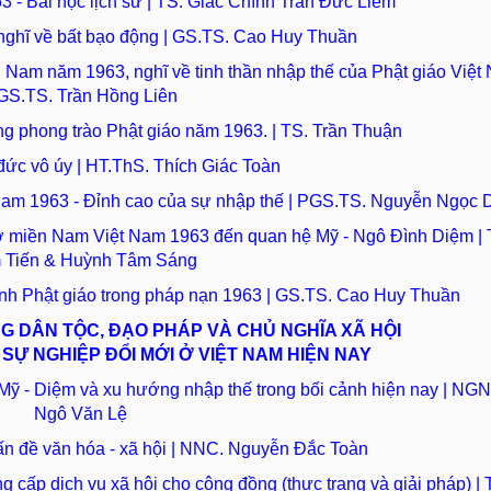
 - Bài học lịch sử | TS. Giác Chính Trần Đức Liêm
nghĩ về bất bạo động | GS.TS. Cao Huy Thuần
n Nam năm 1963, nghĩ về tinh thần nhập thế của Phật giáo Việt
GS.TS. Trần Hồng Liên
ng phong trào Phật giáo năm 1963. | TS. Trần Thuận
đức vô úy | HT.ThS. Thích Giác Toàn
 Nam 1963 - Đỉnh cao của sự nhập thế | PGS.TS. Nguyễn Ngọc 
 ở miền Nam Việt Nam 1963 đến quan hệ Mỹ - Ngô Đình Diệm | 
 Tiến & Huỳnh Tâm Sáng
anh Phật giáo trong pháp nạn 1963 | GS.TS. Cao Huy Thuần
G DÂN TỘC, ĐẠO PHÁP VÀ CHỦ NGHĨA XÃ HỘI
SỰ NGHIỆP ĐỔI MỚI Ở VIỆT NAM HIỆN NAY
Mỹ - Diệm và xu hướng nhập thế trong bối cảnh hiện nay | NG
Ngô Văn Lệ
vấn đề văn hóa - xã hội | NNC. Nguyễn Đắc Toàn
 cấp dịch vụ xã hội cho cộng đồng (thực trạng và giải pháp) | 