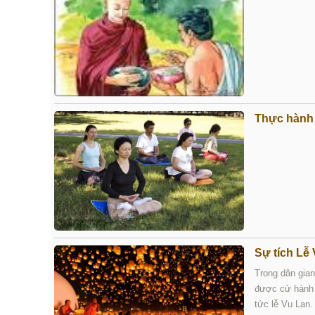
Thực hành 
Sự tích Lễ
Trong dân gian
được cử hành 
tức lễ Vu Lan.