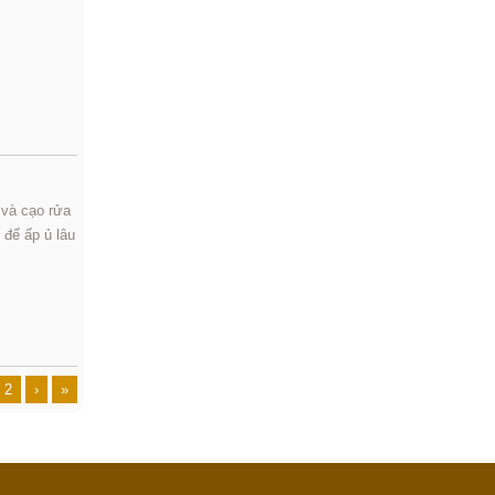
 và cạo rửa
để ấp ủ lâu
2
›
»