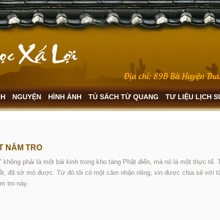
NH
NGUYỆN
HÌNH ẢNH
TỦ SÁCH TỪ QUANG
TƯ LIỆU LỊCH 
T NẮM TRO
o” không phải là một bài kinh trong kho tàng Phật điển, mà nó là một thực tế.
t, đã sờ mó được. Từ đó tôi có một cảm nhận riêng, xin được chia sẻ với t
m tro này.