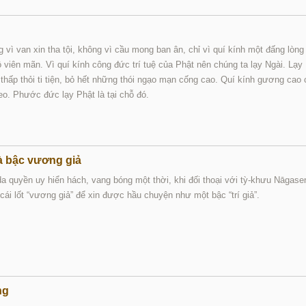
 vì van xin tha tội, không vì cầu mong ban ân, chỉ vì quí kính một đấng lòng 
ngộ viên mãn. Vì quí kính công đức trí tuệ của Phật nên chúng ta lạy Ngài. Lạy
thấp thỏi ti tiện, bỏ hết những thói ngạo mạn cống cao. Quí kính gương cao
eo. Phước đức lạy Phật là tại chỗ đó.
à bậc vương giả
a quyền uy hiển hách, vang bóng một thời, khi đối thoại với tỳ-khưu Nāgase
cái lốt “vương giả” để xin được hầu chuyện như một bậc “trí giả”.
ng