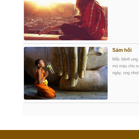
Sám hối
Mắc bệnh ung 
mủ máu cho sạ
ngày, ung nhọ