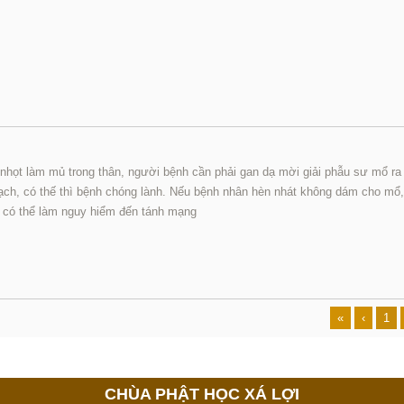
nhọt làm mủ trong thân, người bệnh cần phải gan dạ mời giải phẫu sư mổ ra
ch, có thế thì bệnh chóng lành. Nếu bệnh nhân hèn nhát không dám cho mổ, 
t có thể làm nguy hiểm đến tánh mạng
«
‹
1
CHÙA PHẬT HỌC XÁ LỢI