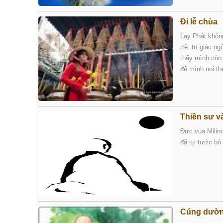
Đi lễ chùa
Lạy Phật không
trề, trí giác 
thấy mình còn 
để mình noi th
Thiền sư v
Đức vua Milind
đã tự tước bỏ 
Cúng dườ