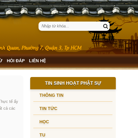
SỬ
HỎI ĐÁP
LIÊN HỆ
TIN SINH HOẠT PHẬT SỰ
THÔNG TIN
 Thực tế ấy
ất cả các
TIN TỨC
HỌC
TU