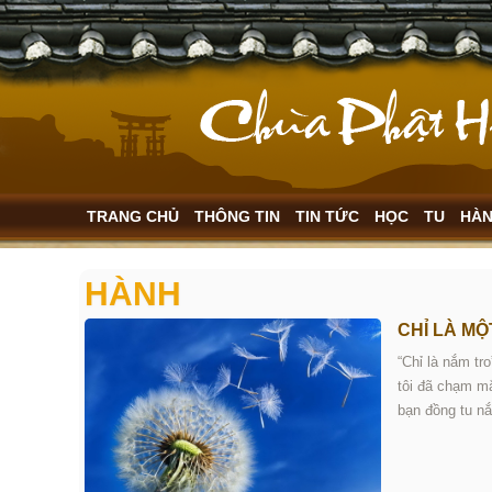
TRANG CHỦ
THÔNG TIN
TIN TỨC
HỌC
TU
HÀ
HÀNH
CHỈ LÀ MỘ
“Chỉ là nắm tr
tôi đã chạm mắ
bạn đồng tu nắ