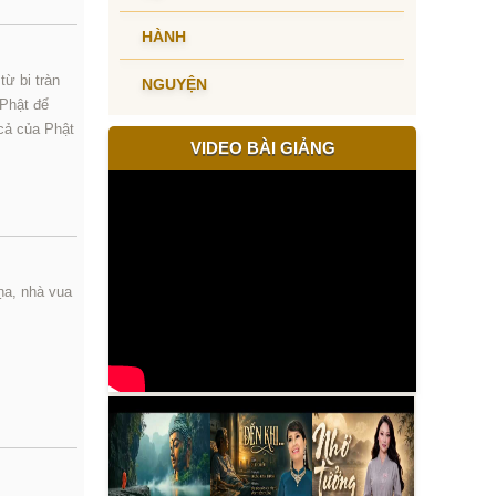
HÀNH
từ bi tràn
NGUYỆN
 Phật để
 cả của Phật
VIDEO BÀI GIẢNG
ṇa, nhà vua