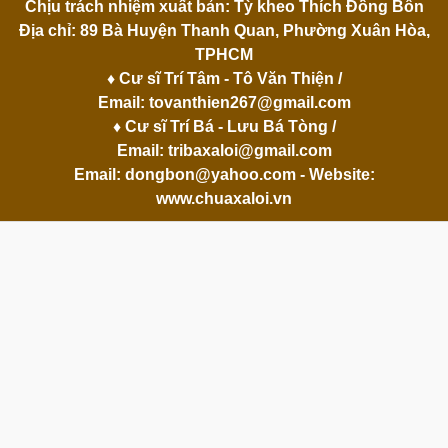
Chịu trách nhiệm xuất bản: Tỳ kheo Thích Đồng Bổn
Địa chỉ: 89 Bà Huyện Thanh Quan, Phường Xuân Hòa,
TPHCM
♦ Cư sĩ Trí Tâm - Tô Văn Thiện /
Email:
tovanthien267@gmail.com
♦ Cư sĩ Trí Bá - Lưu Bá Tòng /
Email:
tribaxaloi@gmail.com
Email:
dongbon@yahoo.com
- Website:
www.chuaxaloi.vn